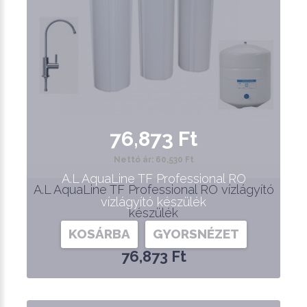
76,873 Ft
Nettó ár: 60,530 Ft
A.L AquaLine TF Professional RO
A.L AquaLine TF Professional RO vízlágyító
vízlágyító készülék
készülék
KOSÁRBA
GYORSNÉZET
76,873 Ft