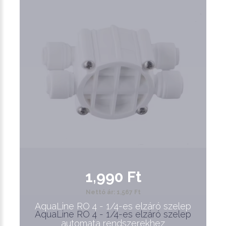
1,990 Ft
Nettó ár: 1,567 Ft
AquaLine RO 4 - 1/4-es elzáró szelep
AquaLine RO 4 - 1/4-es elzáró szelep
automata rendszerekhez