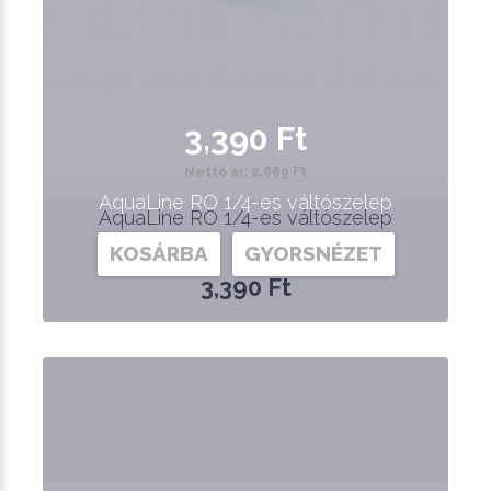
3,390 Ft
Nettó ár: 2,669 Ft
AquaLine RO 1/4-es váltószelep
AquaLine RO 1/4-es váltószelep
KOSÁRBA
GYORSNÉZET
3,390 Ft