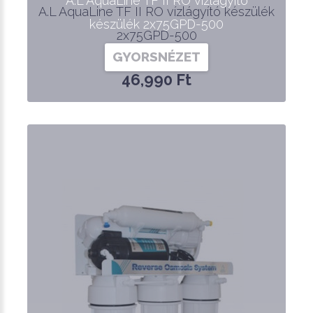
A.L AquaLine TF II RO vízlágyító
A.L AquaLine TF II RO vízlágyító készülék
készülék 2x75GPD-500
2x75GPD-500
GYORSNÉZET
46,990 Ft