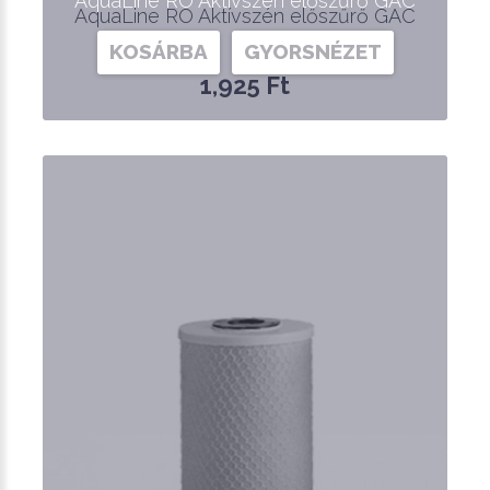
AquaLine RO Aktívszén előszűrő GAC
AquaLine RO Aktívszén előszűrő GAC
KOSÁRBA
GYORSNÉZET
1,925 Ft