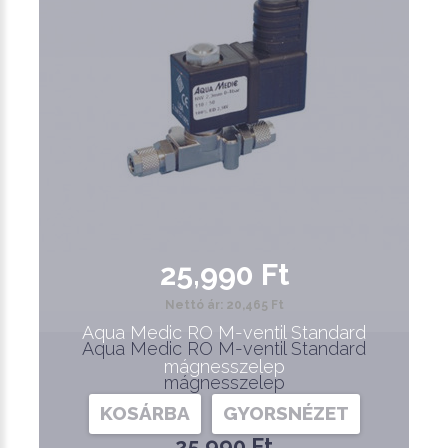
25,990 Ft
Nettó ár: 20,465 Ft
Aqua Medic RO M-ventil Standard
Aqua Medic RO M-ventil Standard
mágnesszelep
mágnesszelep
KOSÁRBA
GYORSNÉZET
25,990 Ft