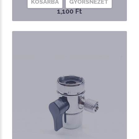
KOSÁRBA
GYORSNÉZET
1,100 Ft