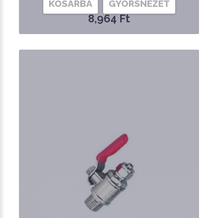
KOSÁRBA
GYORSNÉZET
8,964 Ft