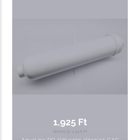
1,925 Ft
Nettó ár: 1,516 Ft