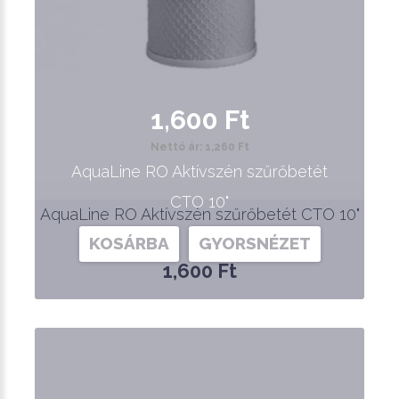
1,600 Ft
Nettó ár: 1,260 Ft
AquaLine RO Aktívszén szűrőbetét
CTO 10"
AquaLine RO Aktívszén szűrőbetét CTO 10"
KOSÁRBA
GYORSNÉZET
1,600 Ft