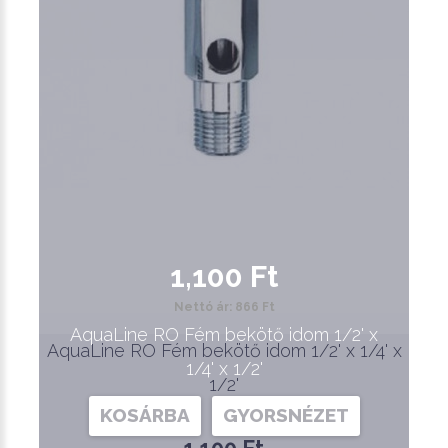
1,100 Ft
Nettó ár: 866 Ft
AquaLine RO Fém bekötő idom 1/2' x
AquaLine RO Fém bekötő idom 1/2' x 1/4' x
1/4' x 1/2'
1/2'
KOSÁRBA
GYORSNÉZET
1,100 Ft