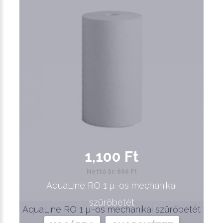
1,100 Ft
Nettó ár: 866 Ft
AquaLine RO 1 µ-os mechanikai
szűrőbetét
AquaLine RO 1 µ-os mechanikai szűrőbetét