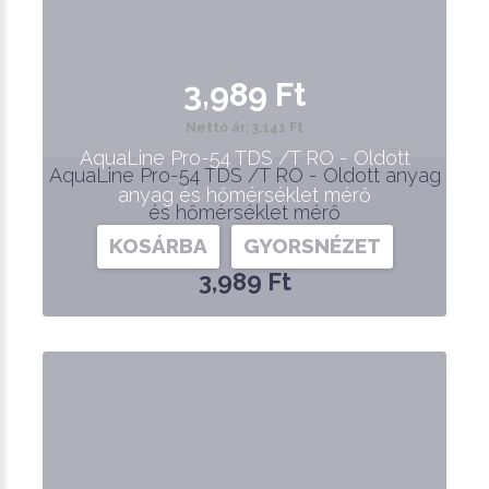
3,989 Ft
Nettó ár: 3,141 Ft
AquaLine Pro-54 TDS /T RO - Oldott
AquaLine Pro-54 TDS /T RO - Oldott anyag
anyag és hőmérséklet mérő
és hőmérséklet mérő
KOSÁRBA
GYORSNÉZET
3,989 Ft