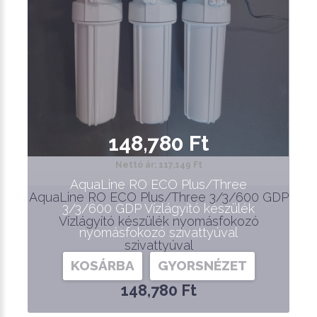
148,780 Ft
Nettó ár: 117,149 Ft
AquaLine RO ECO Plus/Three
AquaLine RO ECO Plus/Three 3/3/600 GDP
3/3/600 GDP Vízlágyító készülék
Vízlágyító készülék nyomásfokozó
nyomásfokozó szivattyúval
szivattyúval
KOSÁRBA
GYORSNÉZET
148,780 Ft