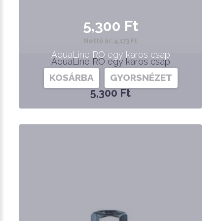
5,300 Ft
Nettó ár: 4,173 Ft
AquaLine RO egy karos csap
AquaLine RO egy karos csap
KOSÁRBA
GYORSNÉZET
5,300 Ft