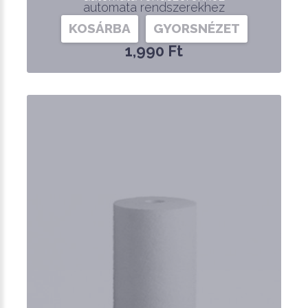
automata rendszerekhez
KOSÁRBA
GYORSNÉZET
1,990 Ft