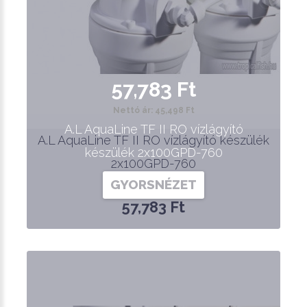
57,783 Ft
Nettó ár: 45,498 Ft
A.L AquaLine TF II RO vízlágyító
A.L AquaLine TF II RO vízlágyító készülék
készülék 2x100GPD-760
2x100GPD-760
GYORSNÉZET
57,783 Ft