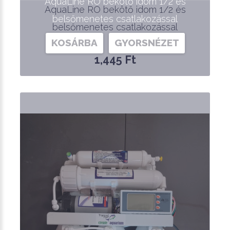
AquaLine RO bekötő idom 1/2 és
AquaLine RO bekötő idom 1/2 és
belsőmenetes csatlakozással
belsőmenetes csatlakozással
KOSÁRBA
GYORSNÉZET
1,445 Ft