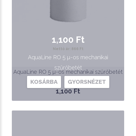
1,100 Ft
Nettó ár: 866 Ft
AquaLine RO 5 µ-os mechanikai
szűrőbetét
AquaLine RO 5 µ-os mechanikai szűrőbetét
KOSÁRBA
GYORSNÉZET
1,100 Ft