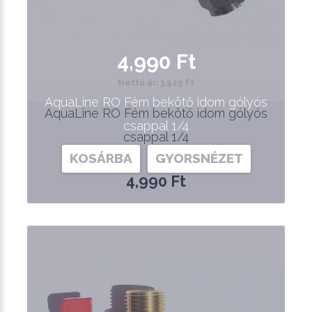
4,990 Ft
Nettó ár: 3,929 Ft
AquaLine RO Fém bekötő idom gólyós
AquaLine RO Fém bekötő idom gólyós
csappal 1/4
csappal 1/4
KOSÁRBA
GYORSNÉZET
4,990 Ft