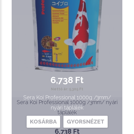
6,738 Ft
Nettó ár: 5,305 Ft
Sera Koi Professional 1000g /3mm/
Sera Koi Professional 1000g /3mm/ nyári
nyári táplálék
táplálék
KOSÁRBA
GYORSNÉZET
6,738 Ft