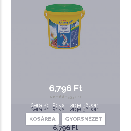
6,796 Ft
Nettó ár: 5,352 Ft
Sera Koi Royal Large 3800ml
Sera Koi Royal Large 3800ml
KOSÁRBA
GYORSNÉZET
6,796 Ft