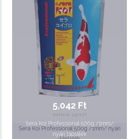
5,042 Ft
Nettó ár: 3,970 Ft
Sera Koi Professional 500g /1mm/
Sera Koi Professional 500g /1mm/ nyári
nyári táplálék
táplálék