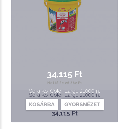
34,115 Ft
Nettó ár: 26,862 Ft
Sera Koi Color Large 21000ml
Sera Koi Color Large 21000ml
KOSÁRBA
GYORSNÉZET
34,115 Ft