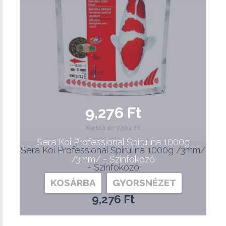
9,276 Ft
Nettó ár: 7,304 Ft
Sera Koi Professional Spirulina 1000g
Sera Koi Professional Spirulina 1000g /3mm/
/3mm/ - Színfokozó
- Színfokozó
KOSÁRBA
GYORSNÉZET
9,276 Ft