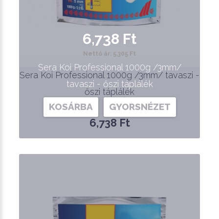
6,738 Ft
Nettó ár: 5,305 Ft
Sera Koi Professional 1000g /3mm/
Sera Koi Professional 1000g /3mm/ tavaszi -
tavaszi - őszi táplálék
őszi táplálék
KOSÁRBA
GYORSNÉZET
6,738 Ft