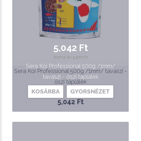
5,042 Ft
Nettó ár: 3,970 Ft
Sera Koi Professional 500g /1mm/
Sera Koi Professional 500g /1mm/ tavaszi -
tavaszi - őszi táplálék
őszi táplálék
KOSÁRBA
GYORSNÉZET
5,042 Ft