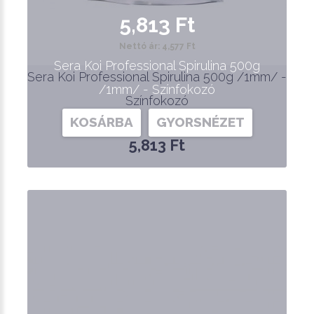
5,813 Ft
Nettó ár: 4,577 Ft
Sera Koi Professional Spirulina 500g
Sera Koi Professional Spirulina 500g /1mm/ -
/1mm/ - Színfokozó
Színfokozó
KOSÁRBA
GYORSNÉZET
5,813 Ft