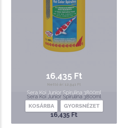
16,435 Ft
Nettó ár: 12,941 Ft
Sera Koi Junior Spirulina 3800ml
Sera Koi Junior Spirulina 3800ml
KOSÁRBA
GYORSNÉZET
16,435 Ft