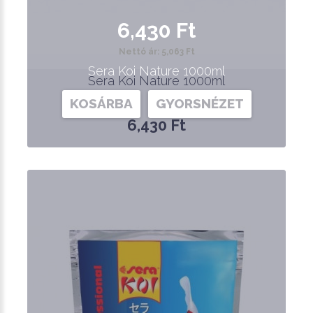
6,430 Ft
Nettó ár: 5,063 Ft
Sera Koi Nature 1000ml
Sera Koi Nature 1000ml
KOSÁRBA
GYORSNÉZET
6,430 Ft