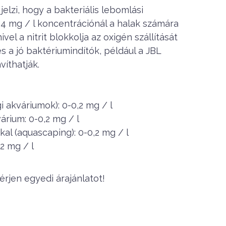
jelzi, hogy a bakteriális lebomlási
4 mg / l koncentrációnál a halak számára
vel a nitrit blokkolja az oxigén szállítását
és a jó baktériumindítók, például a JBL
víthatják.
 akváriumok): 0-0,2 mg / l
árium: 0-0,2 mg / l
al (aquascaping): 0-0,2 mg / l
,2 mg / l
rjen egyedi árajánlatot!