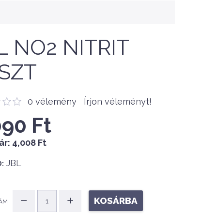
L NO2 NITRIT
SZT
0 vélemény
Írjon véleményt!
090 Ft
ár:
4,008 Ft
JBL
:
KOSÁRBA
ÁM