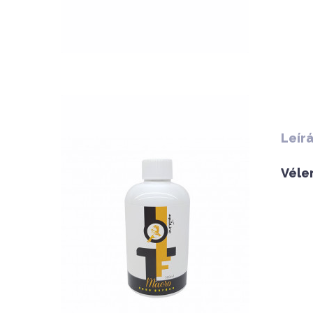
QUICK VIEW
Leír
Véle
Nettó ár: 3,134 Ft
AquaLine TF Macro 500ml
KOSÁRBA