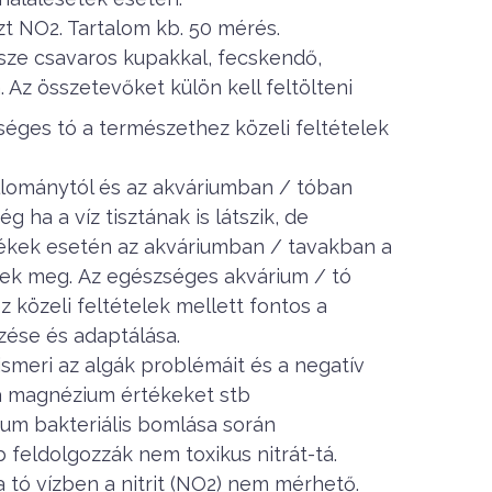
szt NO2. Tartalom kb. 50 mérés.
sze csavaros kupakkal, fecskendő,
 Az összetevőket külön kell feltölteni
éges tó a természethez közeli feltételek
llománytól és az akváriumban / tóban
g ha a víz tisztának is látszik, de
tékek esetén az akváriumban / tavakban a
nek meg.
Az egészséges akvárium / tó
 közeli feltételek mellett fontos a
zése és adaptálása.
lismeri az algák problémáit és a negatív
t, a magnézium értékeket stb
ium bakteriális bomlása során
 feldolgozzák nem toxikus nitrát-tá.
 tó vízben a nitrit (NO2) nem mérhető.