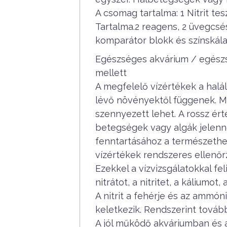
A csomag tartalma: 1 Nitrit te
Tartalma.2 reagens, 2 üvegcsé
komparátor blokk és színskála.
Egészséges akvárium / egészs
mellett
A megfelelő vízértékek a halá
lévő növényektől függenek.
Mé
szennyezett lehet.
A rossz ér
betegségek vagy algák jelen
fenntartásához a természethez
vízértékek rendszeres ellenőr
Ezekkel a vízvizsgálatokkal fe
nitrátot, a nitritet, a káliumo
A nitrit a fehérje és az ammón
keletkezik.
Rendszerint tovább
A jól működő akváriumban és a