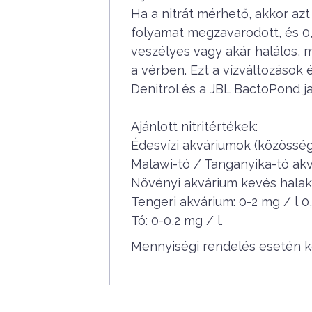
Ha a nitrát mérhető, akkor azt 
folyamat megzavarodott, és 0,
veszélyes vagy akár halálos, mi
a vérben.
Ezt a vízváltozások 
Denitrol és a JBL BactoPond ja
Ajánlott nitritértékek:
Édesvízi akváriumok (közösségi
Malawi-tó / Tanganyika-tó akv
Növényi akvárium kevés halakk
Tengeri akvárium:
0-2 mg / l
0
Tó: 0-0,2 mg / l.
Mennyiségi rendelés esetén ké