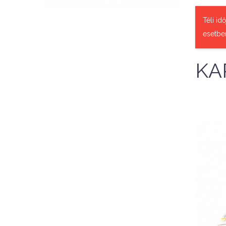
QUICK VIEW
Téli id
esetbe
KA
J