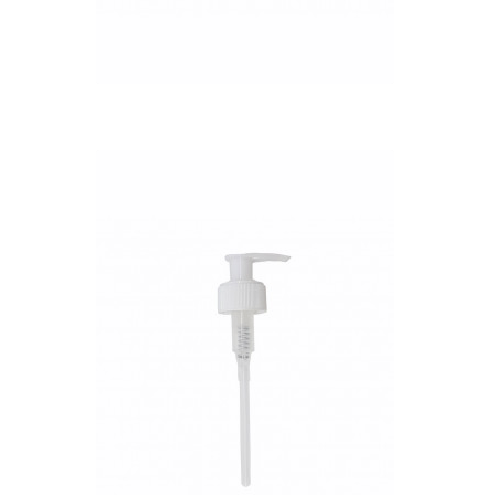
QUICK VIEW
Nettó ár: 327 Ft
AquaLine folyékony táp
adagoló pumpafej
KOSÁRBA