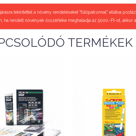
őjárásra tekintettel a növény rendeléseket "fűtőpatronnal" ellátva pos
n, ha rendelt növények összértéke meghaladja az 5000.-Ft-ot, akkor a
PCSOLÓDÓ TERMÉKEK
Nettó ár: 6,528 Ft
BL ProScan tesztek
Nettó ár: 5,819 Ft
okostelefonhoz
Sera Quick Test 5 in