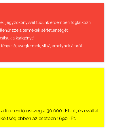
vételi jegyzőkönyvvel tudunk érdemben foglalkozni!
llenőrizze a termékek sértetlenségét!
sítsuk a kárigényt!
, fénycső, üvegtermék, stb/, amelynek áráról
 fizetendő összeg a 30 000.-Ft-ot, és ezáltal
si költség ebben az esetben 1690.-Ft.