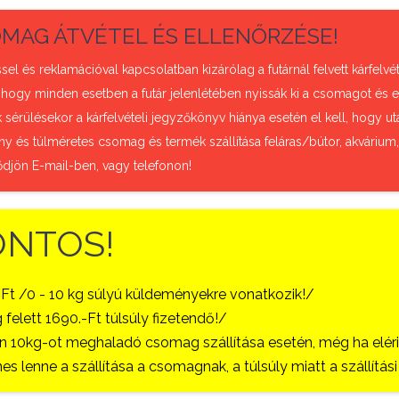
MAG ÁTVÉTEL ÉS ELLENŐRZÉSE!
sel és reklamációval kapcsolatban kizárólag a futárnál felvett kárfel
 hogy minden esetben a futár jelenlétében nyissák ki a csomagot és e
sérülésekor a kárfelvételi jegyzőkönyv hiánya esetén el kell, hogy uta
ny és túlméretes csomag és termék szállítása feláras/bútor, akvárium
ődjön E-mail-ben, vagy telefonon!
ONTOS!
-Ft /0 - 10 kg súlyú küldeményekre vonatkozik!/
 felett 1690.-Ft túlsúly fizetendő!/
 10kg-ot meghaladó csomag szállítása esetén, még ha eléri a
es lenne a szállítása a csomagnak, a túlsúly miatt a szállítá