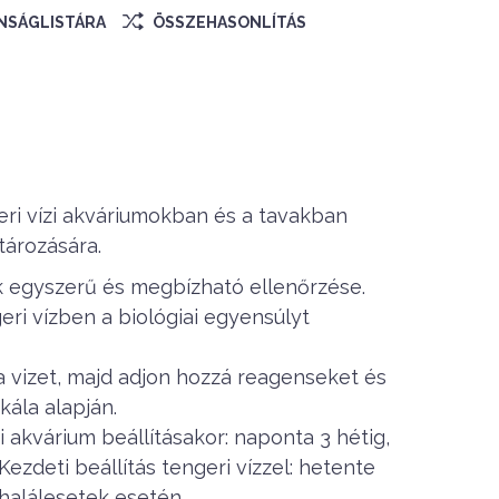
ÁNSÁGLISTÁRA
ÖSSZEHASONLÍTÁS
eri vízi akváriumokban és a tavakban
tározására.
k egyszerű és megbízható ellenőrzése.
geri vízben a biológiai egyensúlyt
 vizet, majd adjon hozzá reagenseket és
kála alapján.
zi akvárium beállításakor: naponta 3 hétig,
ezdeti beállítás tengeri vízzel: hetente
halálesetek esetén.