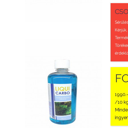
QUICK VIEW
CSO
Sérülés
Kérjük,
Termék 
Töréke
érdekl
F
Nettó ár: 2,984 Ft
Liqui Carbo folyékony
CO2 500ml - 25000 liter
1990.
/10 kg
vízhez
Minden
KOSÁRBA
ingyen