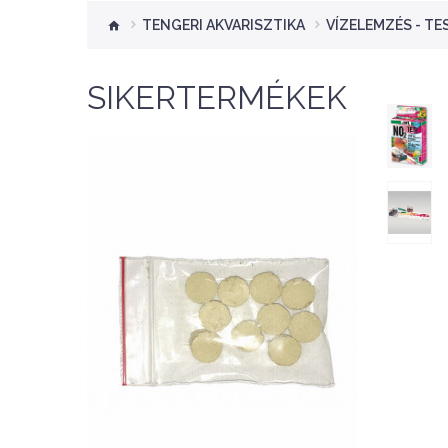
TENGERI AKVARISZTIKA
VÍZELEMZÉS - TE
SIKERTERMÉKEK
Nettó ár: 276 Ft
Aquaplant tápanyag
tabletta 10db
KOSÁRBA