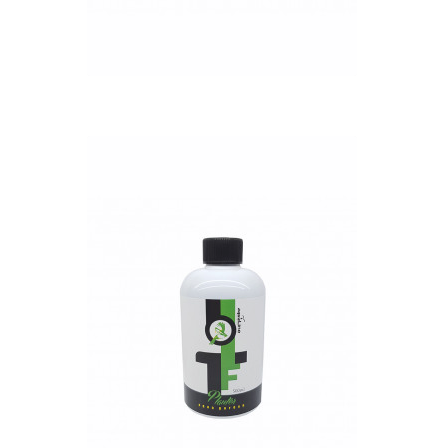
QUICK VIEW
Nettó ár: 3,421 Ft
AquaLine TF Planter
500ml
KOSÁRBA