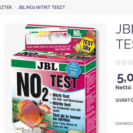
SZTEK
JBL NO2 NITRIT TESZT
JB
TE
5,
Nettó 
GYÁRTÓ
DARABSZ