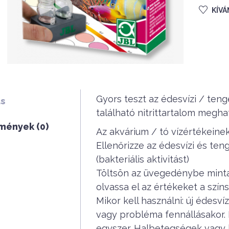
KÍV
Gyors teszt az édesvízi / teng
ás
található nitrittartalom megha
mények (0)
Az akvárium / tó vízértékeine
Ellenőrizze az édesvízi és ten
(bakteriális aktivitást)
Töltsön az üvegedénybe minta
olvassa el az értékeket a színs
Mikor kell használni: új édesví
vagy probléma fennállásakor. K
egyszer. Halbetegségek vagy 