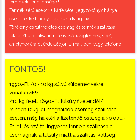
termékek sértetlenségét!
Termék sérülésekor a kárfelvételi jegyzőkönyv hiánya
esetén el kell, hogy utasítsuk a kárigényt!
Törékeny és túlméretes csomag és termék szállítása
feláras/bútor, akvárium, fénycső, üvegtermék, stb/,
amelynek áráról érdeklődjön E-mail-ben, vagy telefonon!
FONTOS!
1990.-Ft /0 - 10 kg súlyú küldeményekre
vonatkozik!/
/10 kg felett 1690.-Ft túlsúly fizetendő!/
Minden 10kg-ot meghaladó csomag szállítása
esetén, még ha eléri a fizetendő összeg a 30 000.-
Ft-ot, és ezáltal ingyenes lenne a szállítása a
csomagnak, a túlsúly miatt a szállítási költség