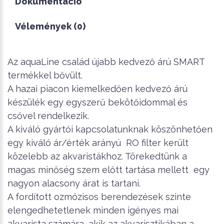
Dokumentáció
Vélemények (0)
Az aquaLine család újabb kedvező árú SMART
termékkel bővült.
A hazai piacon kiemelkedően kedvező árú
készülék egy egyszerű bekötőidommal és
csővel rendelkezik.
A kiváló gyártói kapcsolatunknak köszönhetően
egy kiváló ár/érték arányú RO filter került
közelebb az akvaristákhoz. Törekedtünk a
magas minőség szem előtt tartása mellett egy
nagyon alacsony árat is tartani.
A fordított ozmózisos berendezések szinte
elengedhetetlenek minden igényes mai
akvarista számára, akik az akvarisztikában a