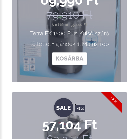
79,910 Ft
Nettó ár: 55,110 Ft
Tetra EX 1500 Plus Külső szűrő
töltettel + ajándék 1l MátrixTrop
KOSÁRBA
-8 %
SALE
-8%
57,104 Ft