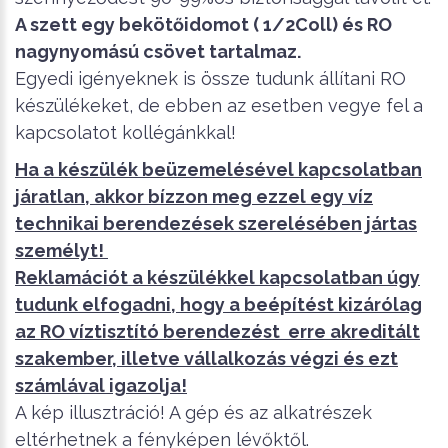
A szett egy bekötőidomot ( 1/2Coll) és RO
nagynyomású csövet tartalmaz.
Egyedi igényeknek is össze tudunk állítani RO
készülékeket, de ebben az esetben vegye fel a
kapcsolatot kollégánkkal!
Ha a készülék beüzemelésével kapcsolatban
járatlan, akkor bízzon meg ezzel egy víz
technikai berendezések szerelésében jártas
személyt!
Reklamációt a készülékkel kapcsolatban úgy
tudunk elfogadni, hogy a beépítést kizárólag
az RO víztisztító berendezést erre akreditált
szakember, illetve vállalkozás végzi és ezt
számlával igazolja!
A kép illusztráció! A gép és az alkatrészek
eltérhetnek a fényképen lévőktől.