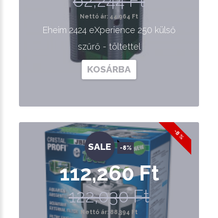
62,244 Ft
Nettó ár: 44,964 Ft
Eheim 2424 eXperience 250 külső
szűrő - töltettel
KOSÁRBA
-8 %
SALE
-8%
112,260 Ft
122,030 Ft
Nettó ár: 88,394 Ft