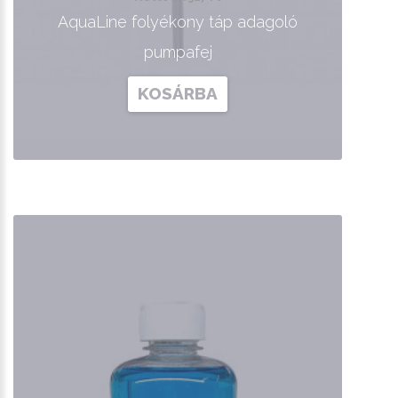
AquaLine folyékony táp adagoló
pumpafej
KOSÁRBA