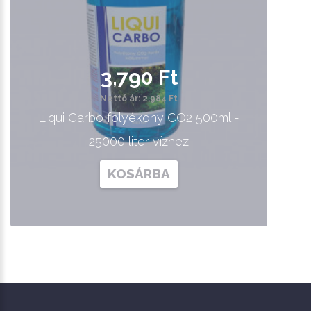
3,790 Ft
Nettó ár: 2,984 Ft
Liqui Carbo folyékony CO2 500ml -
25000 liter vízhez
KOSÁRBA