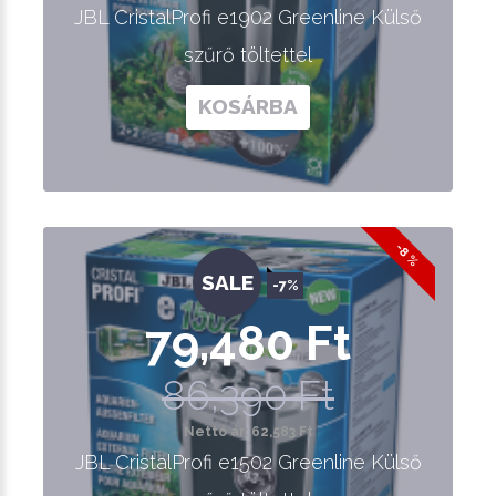
JBL CristalProfi e1902 Greenline Külső
szűrő töltettel
KOSÁRBA
-8 %
SALE
-7%
79,480 Ft
86,390 Ft
Nettó ár: 62,583 Ft
JBL CristalProfi e1502 Greenline Külső