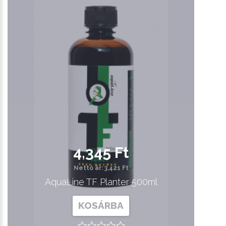
4,345 Ft
Nettó ár: 3,421 Ft
AquaLine TF Planter 500ml
KOSÁRBA