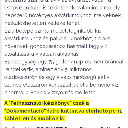
csapvízen túlra is tekintenek, valamint a ma oly
népszerű növényes akváriumokhoz, melyeknek
nélkülözhetetlen kelléke lehet.
Ez a belépő szintű modell leginkább kis
akváriumokhoz és paludáriumokhoz, trópusi
növények gondozásához használt lágy víz
előállítására kiválóan alkalmas.
Ez az egység egy 75 gallon/nap-os membránnal
rendelkezik, amihez egy 5 mikronos
üledékszűrőn és egy kiváló minőségű aktív
szenes előszűrőn keresztül jut el a bemenő víz.
/normál 4 Bar-os víznyomás mellett/!
A "Felhasználói kézikönyv" csak a
"Dokumentáció" fülre kattintva elérhető pc-n,
tablet-en és mobilon is.