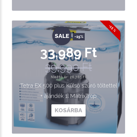
-15 %
SALE
-15%
33,989 Ft
39,990 Ft
Nettó ár: 26,763 Ft
Tetra EX 500 plus Külső szűrő töltettel
+ ajándék 1l MatrixTrop
KOSÁRBA