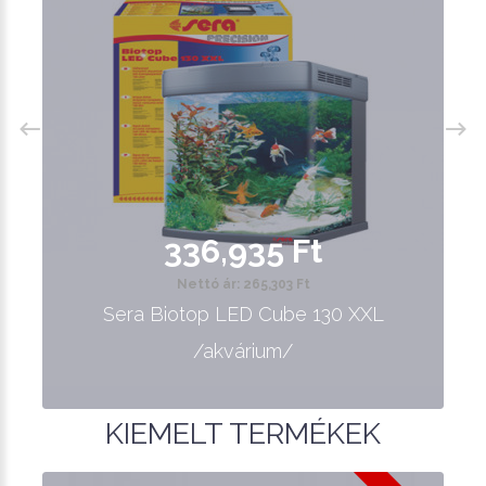
336,935 Ft
Nettó ár: 265,303 Ft
Sera Biotop LED Cube 130 XXL
/akvárium/
KIEMELT TERMÉKEK