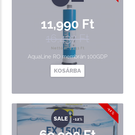
11,990 Ft
16,437 Ft
Nettó ár: 9,441 Ft
AquaLine RO membrán 100GDP
KOSÁRBA
-12 %
SALE
-12%
69,990 Ft