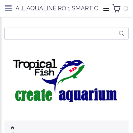
0
A..L AQUALINE RO 1 SMART OSMO FILTER 75 GALL - 280 LITER