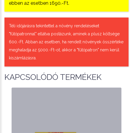
ebben az esetben 1690.-Ft.
Téli időjárásra tekintettel a növény rendeléseket
"fűtőpatronnal" ellátva postázunk, aminek a plusz költsége
600.-Ft. Abban az esetben, ha rendelt növények összértéke
meghaladja az 5000.-Ft-ot, akkor a "fűtőpatron" nem kerül
kiszámlázásra.
KAPCSOLÓDÓ TERMÉKEK