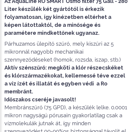
Az AquaLine RO SMART Osmo filter 75 Gall - 280
Liter készülék két gyártótól is érkezik
folyamatosan, így kinézetben eltérhet a
képen látottaktól, de a minősége és
paramétere mindkettőnek ugyanaz.
Párhuzamos ülepítő szűrő, mely kiszűri az 5
mikronnál nagyobb mechanikai
szennyeződéseket (homok, rozsda, iszap, stb.)
Aktív szénszűrő: megköti a klór részecskéket
és klórszármazékokat, kellemessé téve ezzel
a víz ízét és illatát és egyben védi a Ro
membránt.
Időszakos cseréje javasolt!
Membránszűrő (75 GPD), a készülék lelke. 0.0001
mikron nagyságú pórusain gyakorlatilag csak a
vízmolekulák jutnak át, így minden
szennyeződést 90-99%os biztonsággal távolít el.