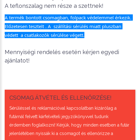
A teflonszalag nem része a szettnek!
A termék bontott csomagban, folpack védelemmel érkezik. 
Előzetesen tesztelt . A  szállítási sérülés miatt pluszban 
védett  a csatlakozók sérülése végett.
Mennyiségi rendelés esetén kérjen egyedi
ajánlatot!
CSOMAG ÁTVÉTEL ÉS ELLENŐRZÉSE!
Sérüléssel és reklamációval kapcsolatban kizárólag a
futárnál felvett kárfelvételi jegyzőkönyvvel tudunk
érdemben foglalkozni! Kérjük, hogy minden esetben a futár
jelenlétében nyissák ki a csomagot és ellenőrizze a