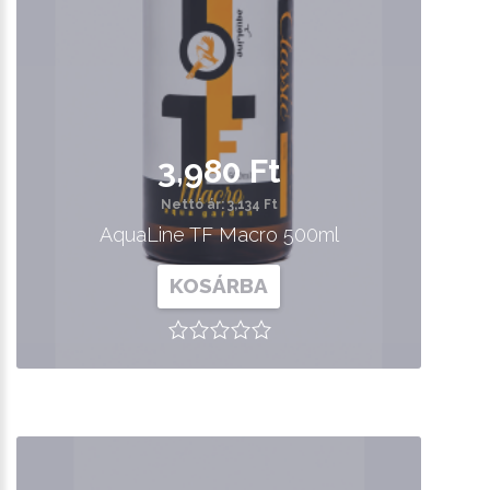
3,980 Ft
Nettó ár: 3,134 Ft
AquaLine TF Macro 500ml
KOSÁRBA