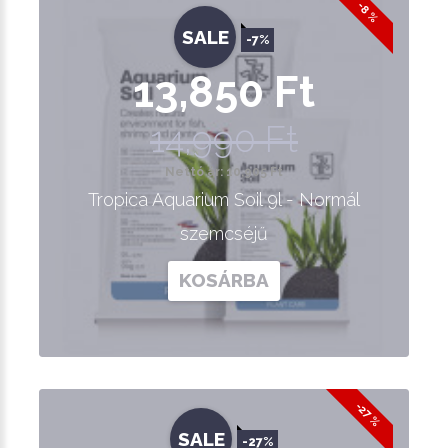
-8 %
SALE
-7%
13,850 Ft
14,990 Ft
Nettó ár: 10,905 Ft
Tropica Aquarium Soil 9l - Normál
szemcséjű
KOSÁRBA
-27 %
SALE
-27%