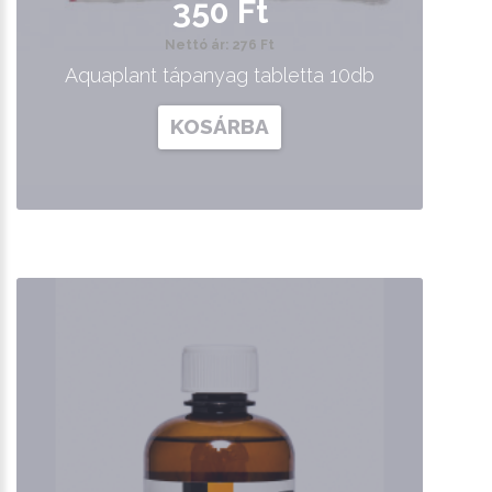
350 Ft
Nettó ár: 276 Ft
Aquaplant tápanyag tabletta 10db
KOSÁRBA