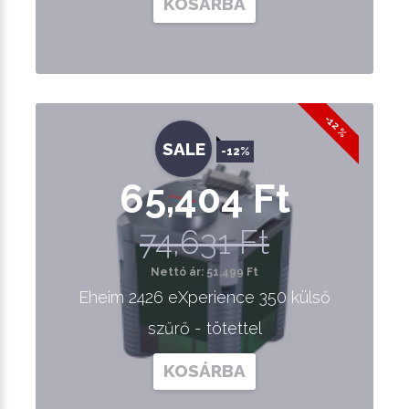
KOSÁRBA
-12 %
SALE
-12%
65,404 Ft
74,631 Ft
Nettó ár: 51,499 Ft
Eheim 2426 eXperience 350 külső
szűrő - tötettel
KOSÁRBA