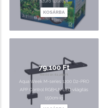
szűrő töltettel
KOSÁRBA
79,100 Ft
Nettó ár: 62,283 Ft
Aqua Week M-series 1200 D2-PRO
APP Control RGB+UV LED világítás
150cm-ig