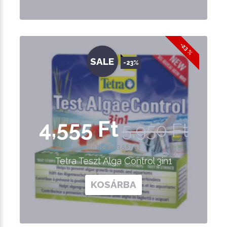
-23 %
SALE
-23%
4,555 Ft
5,950 Ft
Nettó ár: 3,587 Ft
Tetra Teszt Alga Control 3in1
KOSÁRBA