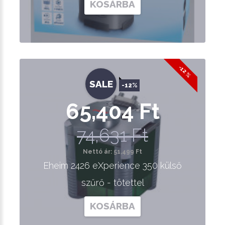
KOSÁRBA
-12 %
SALE
-12%
65,404 Ft
74,631 Ft
Nettó ár: 51,499 Ft
Eheim 2426 eXperience 350 külső
szűrő - tötettel
KOSÁRBA