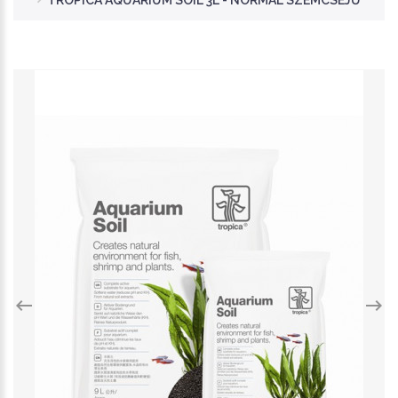
TROPICA AQUARIUM SOIL 3L - NORMÁL SZEMCSÉJŰ