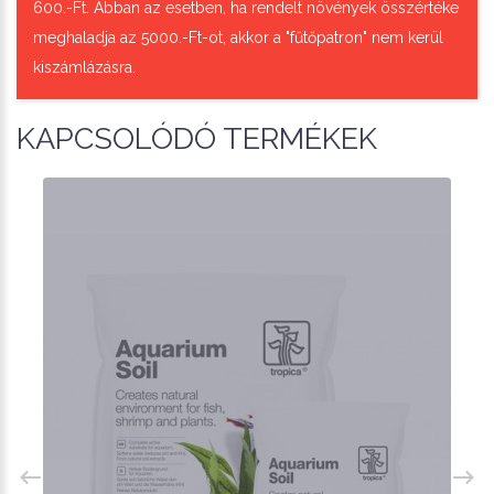
600.-Ft. Abban az esetben, ha rendelt növények összértéke
meghaladja az 5000.-Ft-ot, akkor a "fűtőpatron" nem kerül
kiszámlázásra.
KAPCSOLÓDÓ TERMÉKEK