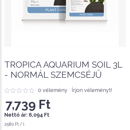
TROPICA AQUARIUM SOIL 3L
- NORMÁL SZEMCSÉJŰ
0 vélemény
Írjon véleményt!
7,739 Ft
Nettó ár:
6,094 Ft
2580 Ft / l