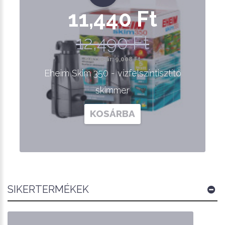
11,440 Ft
12,490 Ft
Nettó ár: 9,008 Ft
Eheim Skim 350 - vízfelszíntisztító
skimmer
KOSÁRBA
SIKERTERMÉKEK