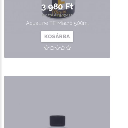
3,980 Ft
Nettó ár: 3,134 Ft
AquaLine TF Macro 500ml
KOSÁRBA