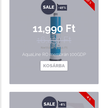
-27 %
SALE
-27%
11,990 Ft
16,437 Ft
Nettó ár: 9,441 Ft
AquaLine RO membrán 100GDP
KOSÁRBA
-8 %
SALE
-8%