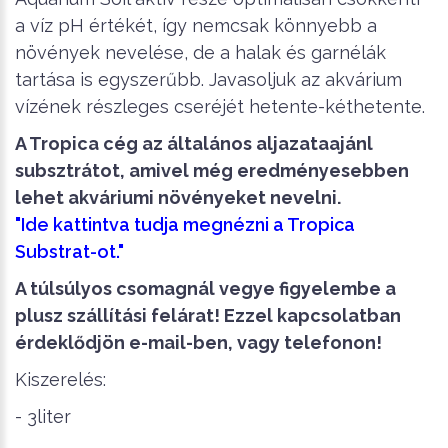
a víz pH értékét, így nemcsak könnyebb a
növények nevelése, de a halak és garnélák
tartása is egyszerűbb. Javasoljuk az akvárium
vízének részleges cseréjét hetente-kéthetente.
A Tropica cég az általános aljazataajánl
subsztrátot, amivel még eredményesebben
lehet akváriumi növényeket nevelni.
"Ide kattintva tudja megnézni a Tropica
Substrat-ot."
A túlsúlyos csomagnál vegye figyelembe a
plusz szállítási felárat! Ezzel kapcsolatban
érdeklődjön e-mail-ben, vagy telefonon!
Kiszerelés:
- 3liter