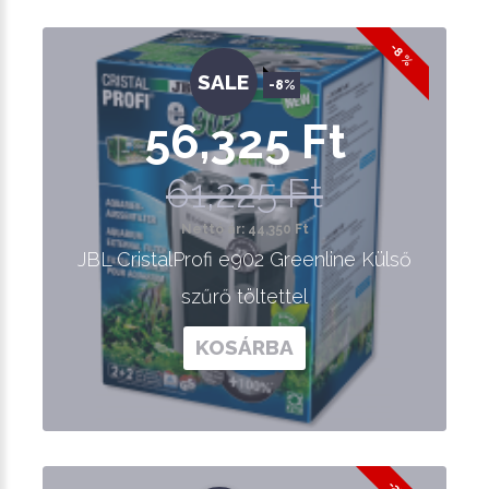
-8 %
SALE
-8%
56,325 Ft
61,225 Ft
Nettó ár: 44,350 Ft
JBL CristalProfi e902 Greenline Külső
szűrő töltettel
KOSÁRBA