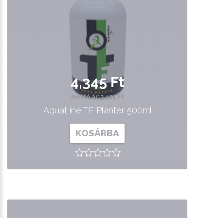
4,345 Ft
Nettó ár: 3,421 Ft
AquaLine TF Planter 500ml
KOSÁRBA