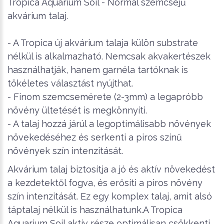
Tropica Aquarium Soil - Normál szemcséjű
akvárium talaj.
- A Tropica új akvárium talaja külön substrate
nélkül is alkalmazható. Nemcsak akvakertészek
használhatják, hanem garnéla tartóknak is
tökéletes választást nyújthat.
- Finom szemcsemérete (2-3mm) a legapróbb
növény ültetését is megkönnyíti.
- A talaj hozzá járúl a legoptimálisabb növények
növekedéséhez és serkenti a piros színű
növények szín intenzitását.
Akvárium talaj biztosítja a jó és aktív növekedést
a kezdetektől fogva, és erősíti a piros növény
szín intenzitását. Ez egy komplex talaj, amit alsó
táptalaj nélkül is használhatunk.A Tropica
Aquarium Soil aktív része optimálisan csökkenti