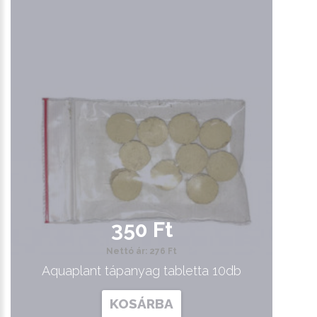
350 Ft
Nettó ár: 276 Ft
Aquaplant tápanyag tabletta 10db
KOSÁRBA