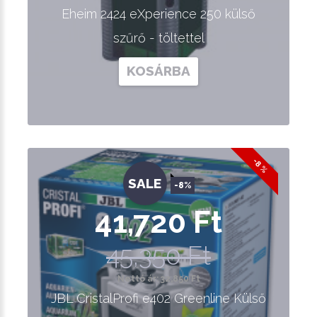
Eheim 2424 eXperience 250 külső
szűrő - töltettel
KOSÁRBA
-8 %
SALE
-8%
41,720 Ft
45,350 Ft
Nettó ár: 32,850 Ft
JBL CristalProfi e402 Greenline Külső