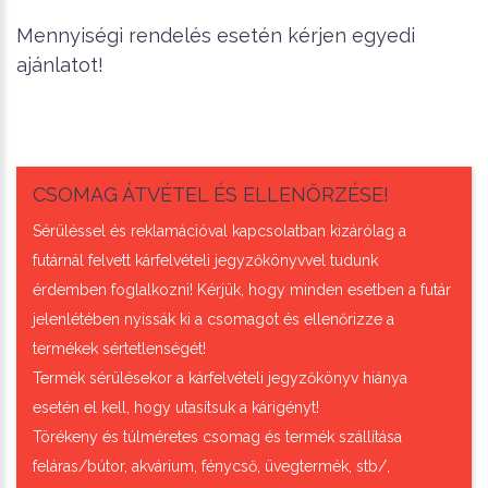
Mennyiségi rendelés esetén kérjen egyedi
ajánlatot!
CSOMAG ÁTVÉTEL ÉS ELLENŐRZÉSE!
Sérüléssel és reklamációval kapcsolatban kizárólag a
futárnál felvett kárfelvételi jegyzőkönyvvel tudunk
érdemben foglalkozni! Kérjük, hogy minden esetben a futár
jelenlétében nyissák ki a csomagot és ellenőrizze a
termékek sértetlenségét!
Termék sérülésekor a kárfelvételi jegyzőkönyv hiánya
esetén el kell, hogy utasítsuk a kárigényt!
Törékeny és túlméretes csomag és termék szállítása
feláras/bútor, akvárium, fénycső, üvegtermék, stb/,