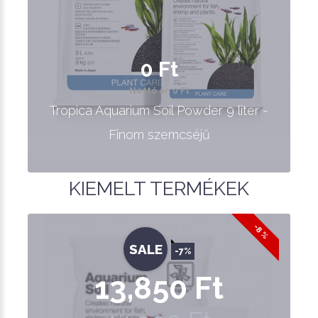
0 Ft
Nettó ár: 0 Ft
Tropica Aquarium Soil Powder 9 liter -
Finom szemcséjű
KIEMELT TERMÉKEK
-8 %
SALE
-7%
13,850 Ft