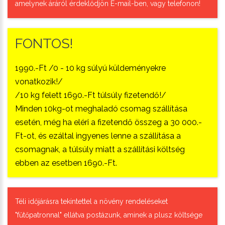
amelynek áráról érdeklődjön E-mail-ben, vagy telefonon!
FONTOS!
1990.-Ft /0 - 10 kg súlyú küldeményekre
vonatkozik!/
/10 kg felett 1690.-Ft túlsúly fizetendő!/
Minden 10kg-ot meghaladó csomag szállítása
esetén, még ha eléri a fizetendő összeg a 30 000.-
Ft-ot, és ezáltal ingyenes lenne a szállítása a
csomagnak, a túlsúly miatt a szállítási költség
ebben az esetben 1690.-Ft.
Téli időjárásra tekintettel a növény rendeléseket
"fűtőpatronnal" ellátva postázunk, aminek a plusz költsége