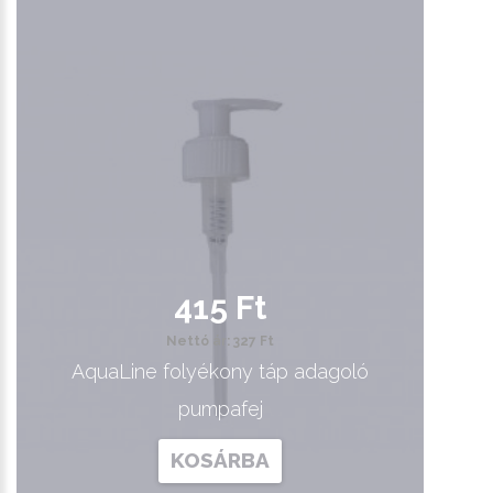
415 Ft
Nettó ár: 327 Ft
AquaLine folyékony táp adagoló
pumpafej
KOSÁRBA