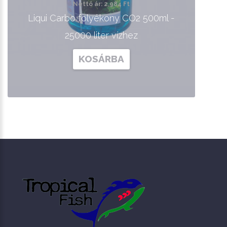
Nettó ár: 2,984 Ft
Liqui Carbo folyékony CO2 500ml -
25000 liter vízhez
KOSÁRBA