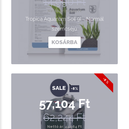
14,990 Ft
Nettó ár: 10,905 Ft
Tropica Aquarium Soil 9l - Normál
szemcséjű
KOSÁRBA
-8 %
SALE
-8%
57,104 Ft
62,244 Ft
Nettó ár: 44,964 Ft