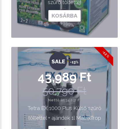
szűrő töltettel
KOSÁRBA
-13 %
SALE
-13%
43,989 Ft
50,790 Ft
Nettó ár: 34,637 Ft
Tetra EX 1000 Plus Külső szűrő
töltettel + ajándék 1l MátrixTrop