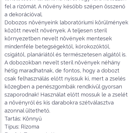
fel a rizómát. A növény később szépen összenő
a dekorációval.
Dobozos növényeink laboratóriumi körülmények
között nevelt növények. A teljesen steril
környezetben nevelt növények mentesek
mindenféle betegségektől, kórokozóktól,
csigától, planáriától és természetesen algától is.
A dobozokban nevelt steril növények néhány
hétig maradhatnak, de fontos, hogy a dobozt
csak felhasználás előtt nyissuk ki, mert a zselés
közegben a penészgombák rendkívül gyorsan
szaporodnak! Használat előtt mossuk le a zselét
a növényről és kis darabokra szétválasztva
azonnal ültethető.
Tartás: Könnyű
Típus: Rizoma