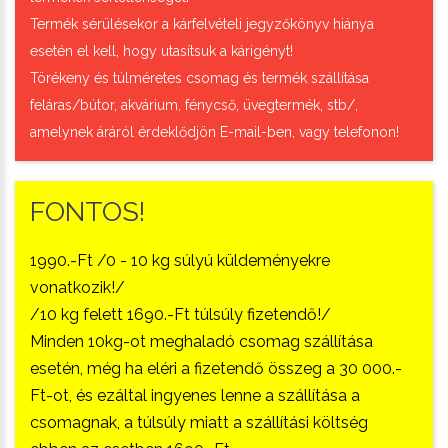
Termék sérülésekor a kárfelvételi jegyzőkönyv hiánya
esetén el kell, hogy utasítsuk a kárigényt!
Törékeny és túlméretes csomag és termék szállítása
feláras/bútor, akvárium, fénycső, üvegtermék, stb/,
amelynek áráról érdeklődjön E-mail-ben, vagy telefonon!
FONTOS!
1990.-Ft /0 - 10 kg súlyú küldeményekre
vonatkozik!/
/10 kg felett 1690.-Ft túlsúly fizetendő!/
Minden 10kg-ot meghaladó csomag szállítása
esetén, még ha eléri a fizetendő összeg a 30 000.-
Ft-ot, és ezáltal ingyenes lenne a szállítása a
csomagnak, a túlsúly miatt a szállítási költség