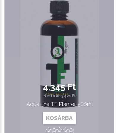
4,345 Ft
Nettó ár: 3,421 Ft
AquaLine TF Planter 500ml
KOSÁRBA