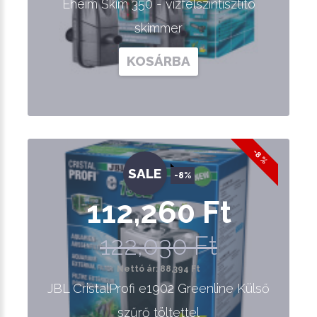
Eheim Skim 350 - vízfelszíntisztító
skimmer
KOSÁRBA
-8 %
SALE
-8%
112,260 Ft
122,030 Ft
Nettó ár: 88,394 Ft
JBL CristalProfi e1902 Greenline Külső
szűrő töltettel