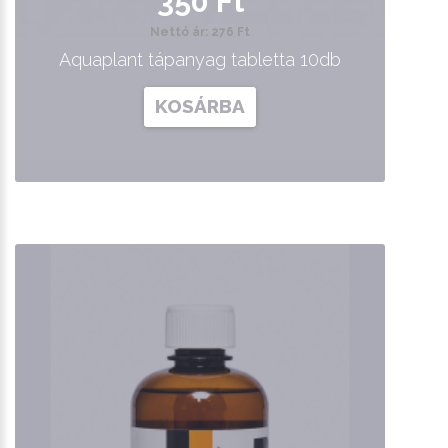
350 Ft
Nettó ár: 276 Ft
Aquaplant tápanyag tabletta 10db
KOSÁRBA