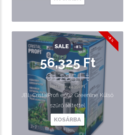
-8 %
SALE
-8%
56,325 Ft
61,225 Ft
Nettó ár: 44,350 Ft
JBL CristalProfi e902 Greenline Külső
szűrő töltettel
KOSÁRBA