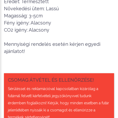
Eredet: Termesztett
Növekedési ütem: Lassú
Magasság: 3-5cm
Fény igény: Alacsony
CO2 igény: Alacsony
Mennyiségi rendelés esetén kérjen egyedi
ajánlatot!
CSOMAG ÁTVÉTEL ÉS ELLENŐRZÉSE!
Sérüléssel és reklamációval kapcsolatban kizárólag a
futárnál felvett kárfelvételi jegyzőkönyvvel tudunk
érdemben foglalkozni! Kérjük, hogy minden esetben a futár
jelenlétében nyissák ki a csomagot és ellenőrizze a
termékek sértetlenségét!