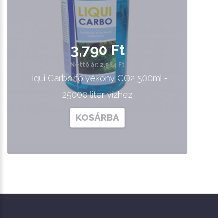
3,790 Ft
Nettó ár: 2,984 Ft
Liqui Carbo folyékony CO2 500ml -
25000 liter vízhez
KOSÁRBA