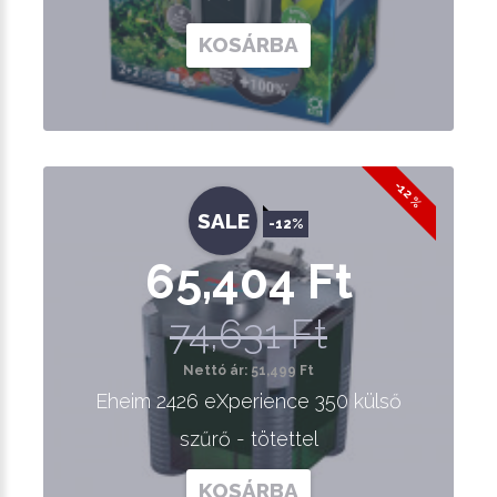
KOSÁRBA
-12 %
SALE
-12%
65,404 Ft
74,631 Ft
Nettó ár: 51,499 Ft
Eheim 2426 eXperience 350 külső
szűrő - tötettel
KOSÁRBA