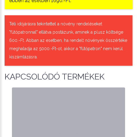
ebben az esetben 1690.-Ft.
Téli időjárásra tekintettel a növény rendeléseket
"fűtőpatronnal" ellátva postázunk, aminek a plusz költsége
600.-Ft. Abban az esetben, ha rendelt növények összértéke
meghaladja az 5000.-Ft-ot, akkor a "fűtőpatron" nem kerül
kiszámlázásra.
KAPCSOLÓDÓ TERMÉKEK