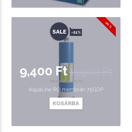
-21 %
SALE
-21%
9,400 Ft
11,900 Ft
Nettó ár: 7,402 Ft
AquaLine RO membrán 75GDP
KOSÁRBA