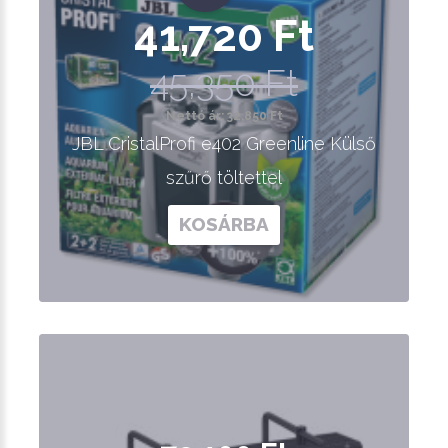
41,720 Ft
45,350 Ft
Nettó ár: 32,850 Ft
JBL CristalProfi e402 Greenline Külső
szűrő töltettel
KOSÁRBA