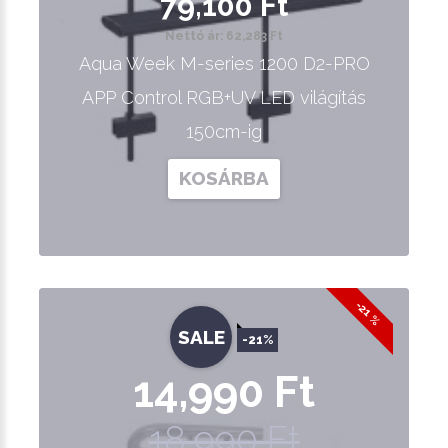
79,100 Ft
Nettó ár: 62,283 Ft
Aqua Week M-series 1200 D2-PRO
APP Control RGB+UV LED világítás
150cm-ig
KOSÁRBA
-21 %
SALE
-21%
14,990 Ft
18,990 Ft