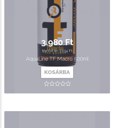
3,980 Ft
Nettó ár: 3,134 Ft
AquaLine TF Macro 500ml
KOSÁRBA