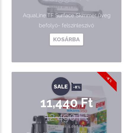
Nettó ár: 11,803 Ft
AquaLine TF Surface Skimmer üveg
befolyó- felszínleszívó
KOSÁRBA
-8 %
SALE
-8%
11,440 Ft
12,490 Ft
Nettó ár: 9,008 Ft