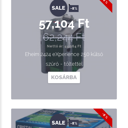
-8 %
SALE
-8%
57,104 Ft
62,244 Ft
Nettó ár: 44,964 Ft
Eheim 2424 eXperience 250 külső
szűrő - töltettel
KOSÁRBA
-8 %
SALE
-8%