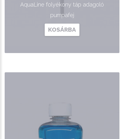
AquaLine folyékony táp adagoló
pumpafej
KOSÁRBA