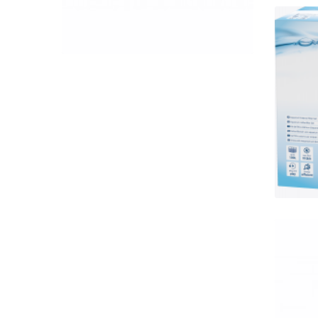
QUICK VIEW
Te
szűr
Eh
150 