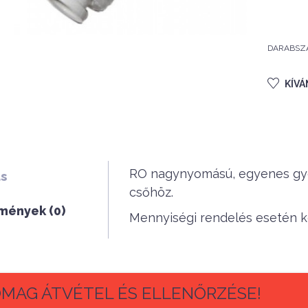
DARABSZ
KÍV
RO nagynyomású, egyenes gy
ás
csőhöz.
mények (0)
Mennyiségi rendelés esetén ké
MAG ÁTVÉTEL ÉS ELLENŐRZÉSE!