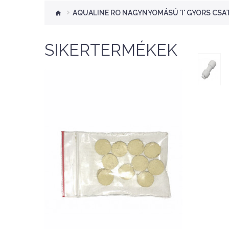
AQUALINE RO NAGYNYOMÁSÚ 'I' GYORS CS
SIKERTERMÉKEK
Nettó ár: 276 Ft
Aquaplant tápanyag
tabletta 10db
KOSÁRBA