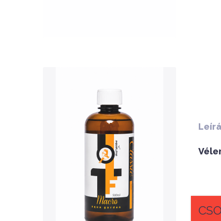
QUICK VIEW
Leír
Véle
Nettó ár: 3,134 Ft
AquaLine TF Macro 500ml
KOSÁRBA
CSO