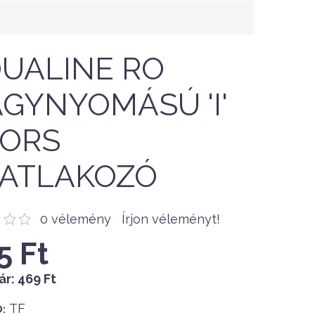
UALINE RO
GYNYOMÁSÚ 'I'
ORS
ATLAKOZÓ
0 vélemény
Írjon véleményt!
5 Ft
ár:
469 Ft
TF
: