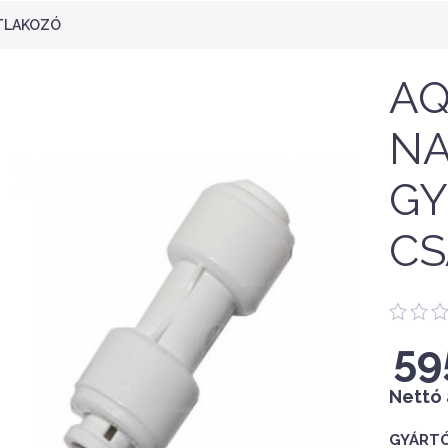
ATLAKOZÓ
AQ
NA
GY
CS
59
Nettó 
GYÁRTÓ