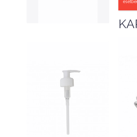
QUICK VIEW
esetbe
KA
Nettó ár: 327 Ft
AquaLine folyékony táp
na
adagoló pumpafej
KOSÁRBA