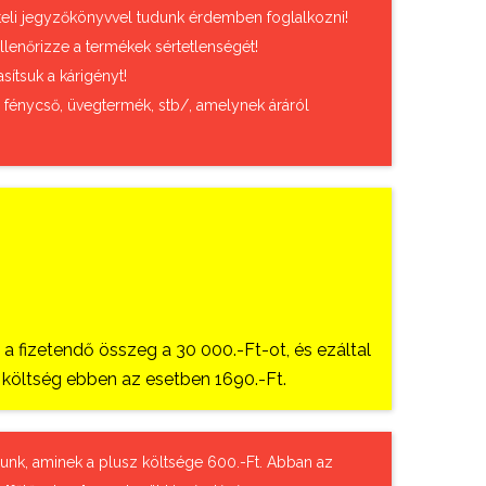
vételi jegyzőkönyvvel tudunk érdemben foglalkozni!
llenőrizze a termékek sértetlenségét!
sítsuk a kárigényt!
, fénycső, üvegtermék, stb/, amelynek áráról
 fizetendő összeg a 30 000.-Ft-ot, és ezáltal
si költség ebben az esetben 1690.-Ft.
tázunk, aminek a plusz költsége 600.-Ft. Abban az