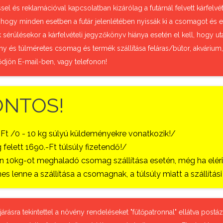
sel és reklamációval kapcsolatban kizárólag a futárnál felvett kárfel
 hogy minden esetben a futár jelenlétében nyissák ki a csomagot és e
sérülésekor a kárfelvételi jegyzőkönyv hiánya esetén el kell, hogy uta
ny és túlméretes csomag és termék szállítása feláras/bútor, akvárium
ődjön E-mail-ben, vagy telefonon!
ONTOS!
-Ft /0 - 10 kg súlyú küldeményekre vonatkozik!/
 felett 1690.-Ft túlsúly fizetendő!/
 10kg-ot meghaladó csomag szállítása esetén, még ha eléri a
es lenne a szállítása a csomagnak, a túlsúly miatt a szállítá
őjárásra tekintettel a növény rendeléseket "fűtőpatronnal" ellátva pos