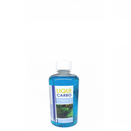
QUICK VIEW
Aq
Nettó ár: 2,984 Ft
Liqui Carbo folyékony
CO2 500ml - 25000 liter
vízhez
KOSÁRBA