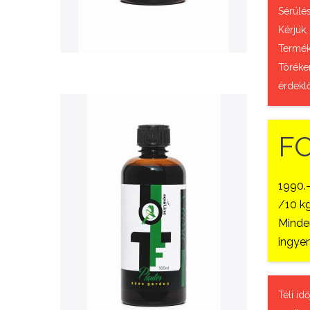
QUICK VIEW
Sérülés
Kérjük,
Termék 
Töréke
érdekl
F
1990.
/10 kg
Nettó ár: 3,421 Ft
Minden
AquaLine TF Planter
ingyen
500ml
KOSÁRBA
Téli id