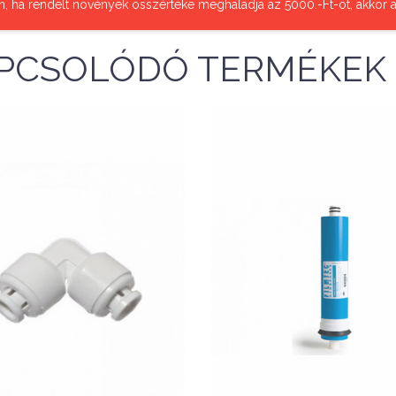
n, ha rendelt növények összértéke meghaladja az 5000.-Ft-ot, akkor a
PCSOLÓDÓ TERMÉKEK
SALE
-27%
11,990 F
16,437 Ft
Nettó ár: 469 Ft
AquaLine RO
Nettó ár: 9,441 Ft
gynyomású 'L' gyors
AquaLine RO memb
csatlakozó
100GDP
KOSÁRBA
KOSÁRBA