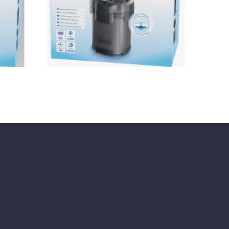
KOSÁRBA
GYORSNÉZET