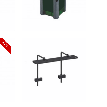
KOSÁRBA
GYORSNÉZET
t
Nettó ár: 62,283 Ft
-12 %
Aqua Week M-series 1200
D2-PRO APP Control
nce
RGB+UV LED világítás
ttel
150cm-ig
KOSÁRBA
GYORSNÉZET