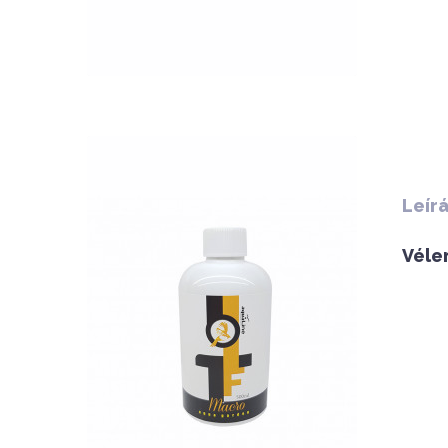
QUICK VIEW
Leír
Véle
Nettó ár: 3,134 Ft
AquaLine TF Macro 500ml
KOSÁRBA