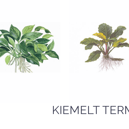
Nettó ár: 3,613 Ft
Anubias barteri
Nettó ár: 2,361 Ft
bias 'Petite' - Tropica
'Coffeefolia' - Tropi
KOSÁRBA
KOSÁRBA
QUICK VIEW
QUICK VIEW
KIEMELT TER
33,989 Ft
45,690 F