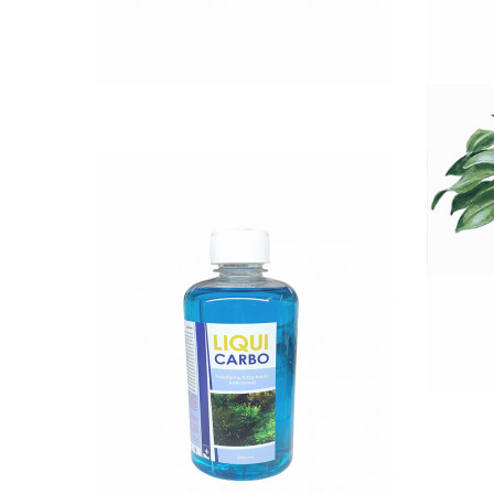
QUICK VIEW
Anu
Nettó ár: 2,984 Ft
Liqui Carbo folyékony
CO2 500ml - 25000 liter
vízhez
KOSÁRBA