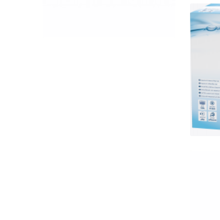
QUICK VIEW
Te
szűr