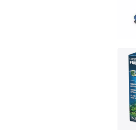
Aq
J
G