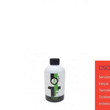
QUICK VIEW
CSO
Nettó ár: 3,421 Ft
Sérülés
AquaLine TF Planter
Kérjük,
500ml
Termék 
Töréke
KOSÁRBA
érdekl