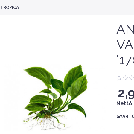
- TROPICA
AN
VA
'1
2,
Nettó 
GYÁRTÓ