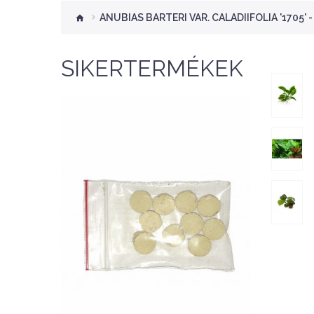
ANUBIAS BARTERI VAR. CALADIIFOLIA '1705' 
SIKERTERMÉKEK
Nettó ár: 276 Ft
Aquaplant tápanyag
tabletta 10db
KOSÁRBA