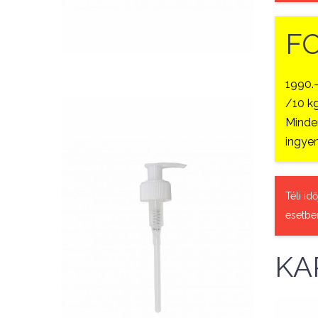
QUICK VIEW
F
1990.
/10 kg
Minden
ingyen
Téli id
Nettó ár: 327 Ft
esetbe
AquaLine folyékony táp
adagoló pumpafej
KA
KOSÁRBA