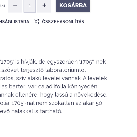
KOSÁRBA
ÁM
ÁNSÁGLISTÁRA
ÖSSZEHASONLÍTÁS
a'1705' is hívják, de egyszerűen '1705''-nek
l szövet terjesztő laboratóriumtól
atos, szív alakú levelei vannak. A levelek
ias barteri var. caladiifolia könnyedén
nnak ellenére, hogy lassú a növekedése.
folia '1705'-nál nem szokatlan az akár 50
vő halakkal is tartható.