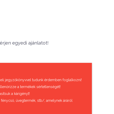
rjen egyedi ajánlatot!
vételi jegyzőkönyvvel tudunk érdemben foglalkozni!
llenőrizze a termékek sértetlenségét!
sítsuk a kárigényt!
, fénycső, üvegtermék, stb/, amelynek áráról