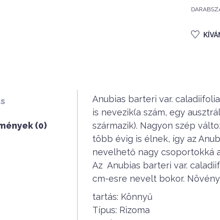
DARABSZ
KÍV
Anubias barteri var. caladiifoli
ás
is nevezik(a szám, egy ausztrá
mények (0)
származik). Nagyon szép változ
több évig is élnek, így az Anub
nevelhető nagy csoportokká a
Az Anubias barteri var. caladii
cm-esre nevelt bokor. Növénye
tartás: Könnyű
Típus: Rizoma