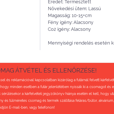
Eredet: Termesztett
Növekedési ütem: Lassú
Magasság: 10-15+cm
Fény igény: Alacsony
Co2 igény: Alacsony
Mennyiségi rendelés esetén ké
MAG ÁTVÉTEL ÉS ELLENŐRZÉSE!
sel és reklamációval kapcsolatban kizárólag a futárnál felvett kárfel
 hogy minden esetben a futár jelenlétében nyissák ki a csomagot és e
sérülésekor a kárfelvételi jegyzőkönyv hiánya esetén el kell, hogy uta
ny és túlméretes csomag és termék szállítása feláras/bútor, akvárium
ődjön E-mail-ben, vagy telefonon!