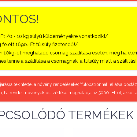
ONTOS!
-Ft /0 - 10 kg súlyú küldeményekre vonatkozik!/
 felett 1690.-Ft túlsúly fizetendő!/
 10kg-ot meghaladó csomag szállítása esetén, még ha eléri a
es lenne a szállítása a csomagnak, a túlsúly miatt a szállítá
őjárásra tekintettel a növény rendeléseket "fűtőpatronnal" ellátva pos
n, ha rendelt növények összértéke meghaladja az 5000.-Ft-ot, akkor a
PCSOLÓDÓ TERMÉKEK