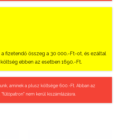
 fizetendő összeg a 30 000.-Ft-ot, és ezáltal
si költség ebben az esetben 1690.-Ft.
tázunk, aminek a plusz költsége 600.-Ft. Abban az
 "fűtőpatron" nem kerül kiszámlázásra.