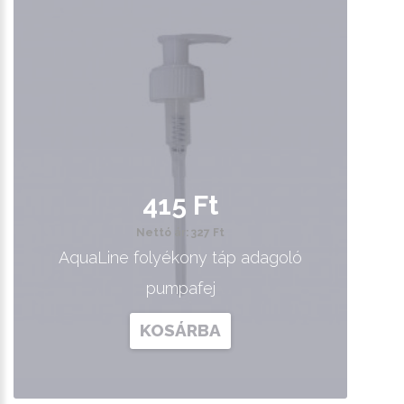
415 Ft
Nettó ár: 327 Ft
AquaLine folyékony táp adagoló
pumpafej
KOSÁRBA