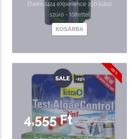
Eheim 2424 eXperience 250 külső
szűrő - töltettel
KOSÁRBA
-23 %
SALE
-23%
4,555 Ft
5,950 Ft
Nettó ár: 3,587 Ft