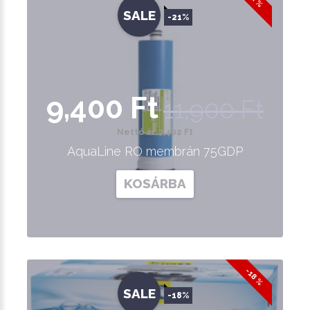
SALE
-21%
9,400 Ft
11,900 Ft
Nettó ár: 7,402 Ft
AquaLine RO membrán 75GDP
KOSÁRBA
-18 %
SALE
-18%