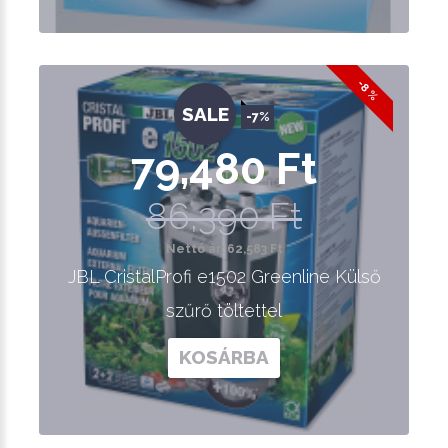
-8 %
SALE
-7%
79,480 Ft
86,390 Ft
Nettó ár: 62,583 Ft
JBL CristalProfi e1502 Greenline Külső
szűrő töltettel
KOSÁRBA