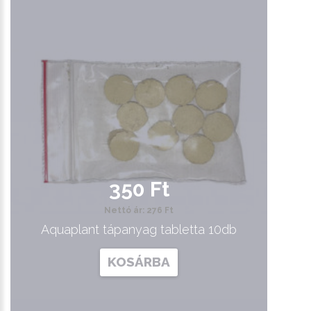
350 Ft
Nettó ár: 276 Ft
Aquaplant tápanyag tabletta 10db
KOSÁRBA