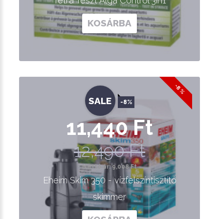
Tetra Teszt Alga Control 3in1
KOSÁRBA
-8 %
SALE
-8%
11,440 Ft
12,490 Ft
Nettó ár: 9,008 Ft
Eheim Skim 350 - vízfelszíntisztító
skimmer