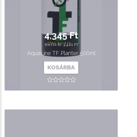
4,345 Ft
Nettó ár: 3,421 Ft
AquaLine TF Planter 500ml
KOSÁRBA