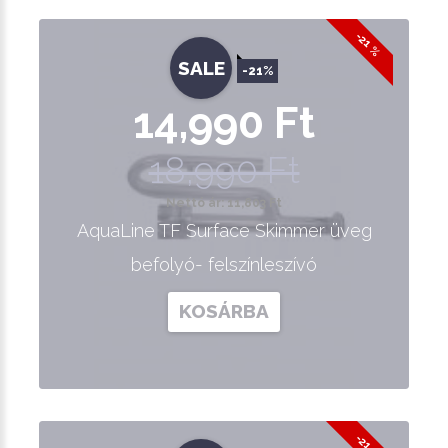
-21 %
SALE
-21%
14,990 Ft
18,990 Ft
Nettó ár: 11,803 Ft
AquaLine TF Surface Skimmer üveg
befolyó- felszínleszívó
KOSÁRBA
-21 %