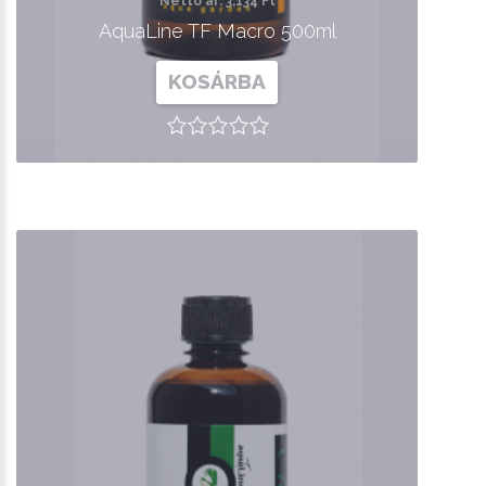
Nettó ár: 3,134 Ft
AquaLine TF Macro 500ml
KOSÁRBA