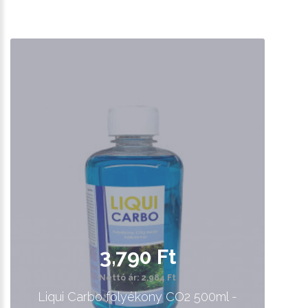
3,790 Ft
Nettó ár: 2,984 Ft
Liqui Carbo folyékony CO2 500ml -