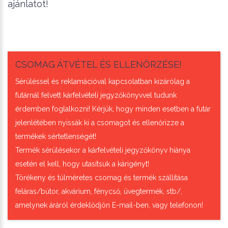
ajánlatot!
CSOMAG ÁTVÉTEL ÉS ELLENŐRZÉSE!
Sérüléssel és reklamációval kapcsolatban kizárólag a
futárnál felvett kárfelvételi jegyzőkönyvvel tudunk
érdemben foglalkozni! Kérjük, hogy minden esetben a futár
jelenlétében nyissák ki a csomagot és ellenőrizze a
termékek sértetlenségét!
Termék sérülésekor a kárfelvételi jegyzőkönyv hiánya
esetén el kell, hogy utasítsuk a kárigényt!
Törékeny és túlméretes csomag és termék szállítása
feláras/bútor, akvárium, fénycső, üvegtermék, stb/,
amelynek áráról érdeklődjön E-mail-ben, vagy telefonon!