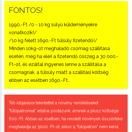
FONTOS!
1990.-Ft /0 - 10 kg súlyú küldeményekre
vonatkozik!/
/10 kg felett 1690.-Ft túlsúly fizetendő!/
Minden 10kg-ot meghaladó csomag szállítása
esetén, még ha eléri a fizetendő összeg a 30 000.-
Ft-ot, és ezáltal ingyenes lenne a szállítása a
csomagnak, a túlsúly miatt a szállítási költség
ebben az esetben 1690.-Ft.
Téli időjárásra tekintettel a növény rendeléseket
"fűtőpatronnal" ellátva postázunk, aminek a plusz költsége
600.-Ft. Abban az esetben, ha rendelt növények összértéke
meghaladja az 5000.-Ft-ot, akkor a "fűtőpatron" nem kerül