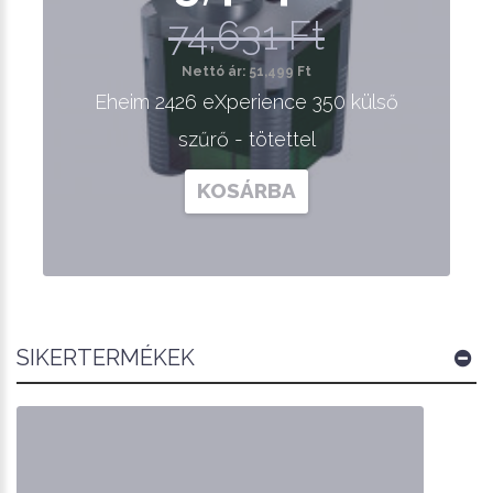
74,631 Ft
Nettó ár: 51,499 Ft
Eheim 2426 eXperience 350 külső
szűrő - tötettel
KOSÁRBA
SIKERTERMÉKEK