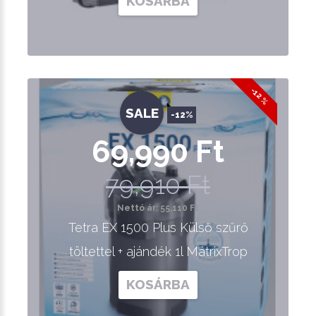
KOSÁRBA
-12 %
SALE
-12%
69,990 Ft
79,910 Ft
Nettó ár: 55,110 Ft
Tetra EX 1500 Plus Külső szűrő
töltettel + ajándék 1l MátrixTrop
KOSÁRBA