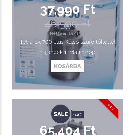
37,990 Ft
46,590 Ft
Nettó ár: 29,913 Ft
Tetra EX 700 plus Külső szűrő töltettel
+ ajándék 1l MatrixTrop
KOSÁRBA
-12 %
SALE
-12%
65,404 Ft