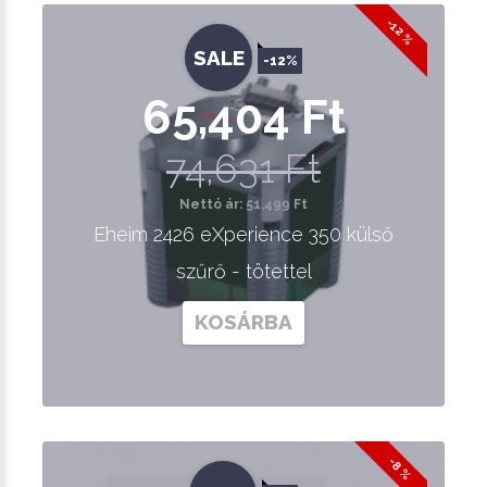
-12 %
SALE
-12%
65,404 Ft
74,631 Ft
Nettó ár: 51,499 Ft
Eheim 2426 eXperience 350 külső
szűrő - tötettel
KOSÁRBA
-8 %