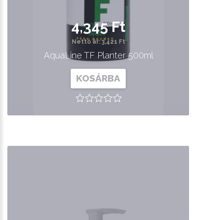
4,345 Ft
Nettó ár: 3,421 Ft
AquaLine TF Planter 500ml
KOSÁRBA