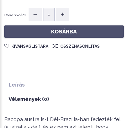
DARABSZÁM
KOSÁRBA
KÍVÁNSÁGLISTÁRA
ÖSSZEHASONLÍTÁS
Leírás
Vélemények (0)
Bacopa australis-t Dél-Brazília-ban fedezték fel
(australis = dél), és ez nem azt jelenti, hogy