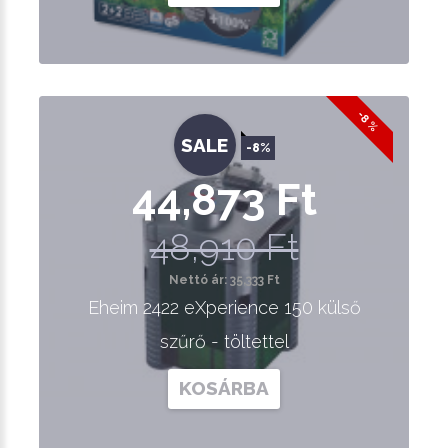
-8 %
SALE
-8%
44,873 Ft
48,910 Ft
Nettó ár: 35,333 Ft
Eheim 2422 eXperience 150 külső
szűrő - töltettel
KOSÁRBA