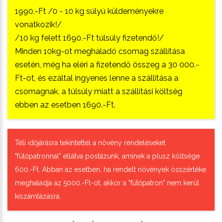
1990.-Ft /0 - 10 kg súlyú küldeményekre
vonatkozik!/
/10 kg felett 1690.-Ft túlsúly fizetendő!/
Minden 10kg-ot meghaladó csomag szállítása
esetén, még ha eléri a fizetendő összeg a 30 000.-
Ft-ot, és ezáltal ingyenes lenne a szállítása a
csomagnak, a túlsúly miatt a szállítási költség
ebben az esetben 1690.-Ft.
Téli időjárásra tekintettel a növény rendeléseket
"fűtőpatronnal" ellátva postázunk, aminek a plusz költsége
600.-Ft. Abban az esetben, ha rendelt növények összértéke
meghaladja az 5000.-Ft-ot, akkor a "fűtőpatron" nem kerül
kiszámlázásra.