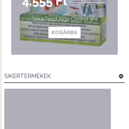
4,555 Ft
5,950 Ft
Nettó ár: 3,587 Ft
Tetra Teszt Alga Control 3in1
KOSÁRBA
SIKERTERMÉKEK