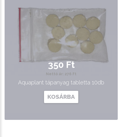
350 Ft
Nettó ár: 276 Ft
Aquaplant tápanyag tabletta 10db
KOSÁRBA