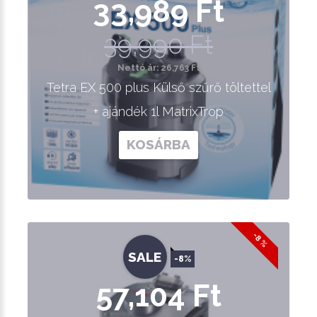
33,989 Ft
39,990 Ft
Nettó ár: 26,763 Ft
Tetra EX 500 plus Külső szűrő töltettel
+ ajándék 1l MatrixTrop
KOSÁRBA
-8 %
SALE
-8%
57,104 Ft