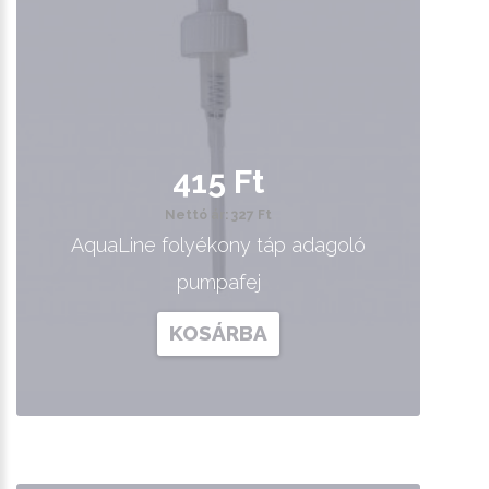
415 Ft
Nettó ár: 327 Ft
AquaLine folyékony táp adagoló
pumpafej
KOSÁRBA