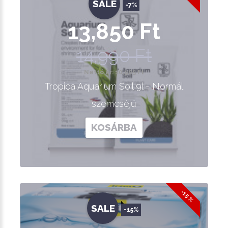
SALE
-7%
13,850 Ft
14,990 Ft
Nettó ár: 10,905 Ft
Tropica Aquarium Soil 9l - Normál
szemcséjű
KOSÁRBA
-15 %
SALE
-15%