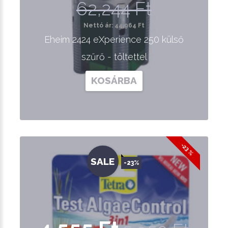
62,244 Ft
Nettó ár: 44,964 Ft
Eheim 2424 eXperience 250 külső
szűrő - töltettel
KOSÁRBA
-23 %
SALE
-23%