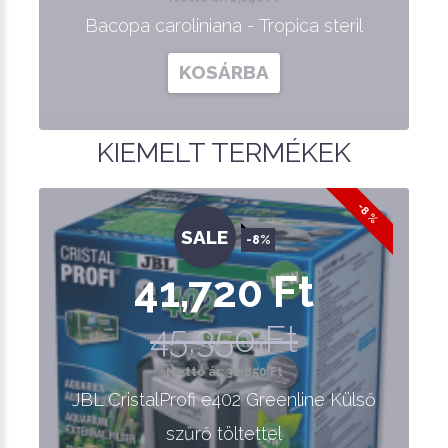
Bacopa caroliniana - Tropica steril
KOSÁRBA
KIEMELT TERMÉKEK
-8 %
SALE
-8%
41,720 Ft
45,350 Ft
Nettó ár: 32,850 Ft
JBL CristalProfi e402 Greenline Külső
szűrő töltettel