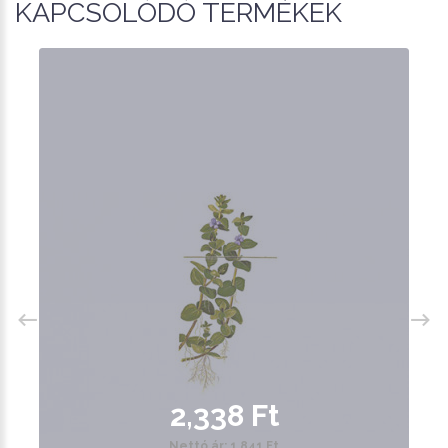
KAPCSOLÓDÓ TERMÉKEK
2,338 Ft
Nettó ár: 1,841 Ft