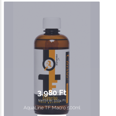
3,980 Ft
Nettó ár: 3,134 Ft
AquaLine TF Macro 500ml