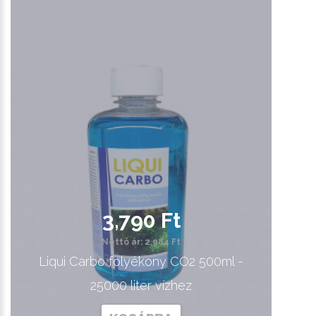
3,790 Ft
Nettó ár: 2,984 Ft
Liqui Carbo folyékony CO2 500ml -
25000 liter vízhez