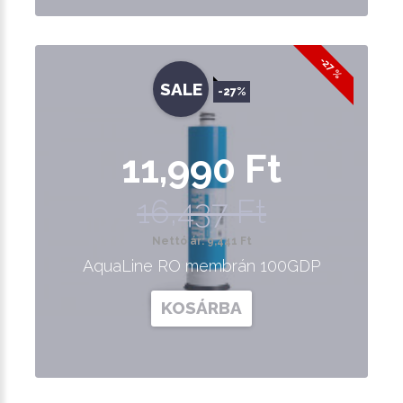
-27 %
SALE
-27%
11,990 Ft
16,437 Ft
Nettó ár: 9,441 Ft
AquaLine RO membrán 100GDP
KOSÁRBA