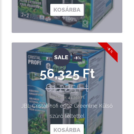
KOSÁRBA
-8 %
SALE
-8%
56,325 Ft
61,225 Ft
Nettó ár: 44,350 Ft
JBL CristalProfi e902 Greenline Külső
szűrő töltettel
KOSÁRBA