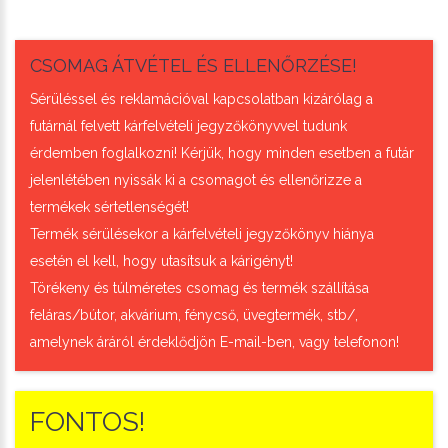
CSOMAG ÁTVÉTEL ÉS ELLENŐRZÉSE!
Sérüléssel és reklamációval kapcsolatban kizárólag a
futárnál felvett kárfelvételi jegyzőkönyvvel tudunk
érdemben foglalkozni! Kérjük, hogy minden esetben a futár
jelenlétében nyissák ki a csomagot és ellenőrizze a
termékek sértetlenségét!
Termék sérülésekor a kárfelvételi jegyzőkönyv hiánya
esetén el kell, hogy utasítsuk a kárigényt!
Törékeny és túlméretes csomag és termék szállítása
feláras/bútor, akvárium, fénycső, üvegtermék, stb/,
amelynek áráról érdeklődjön E-mail-ben, vagy telefonon!
FONTOS!