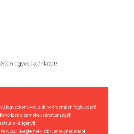
rjen egyedi ajánlatot!
vételi jegyzőkönyvvel tudunk érdemben foglalkozni!
llenőrizze a termékek sértetlenségét!
sítsuk a kárigényt!
, fénycső, üvegtermék, stb/, amelynek áráról