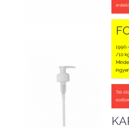
QUICK VIEW
érdekl
F
1990.
/10 kg
Minden
ingyen
Nettó ár: 327 Ft
Téli id
AquaLine folyékony táp
esetbe
adagoló pumpafej
KOSÁRBA
KA