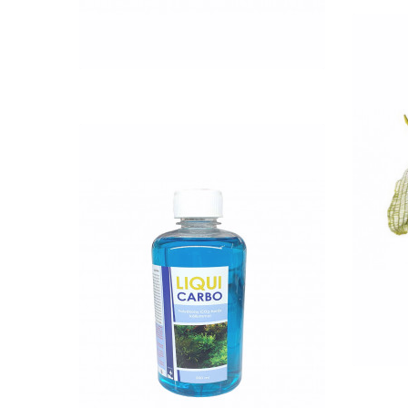
QUICK VIEW
Nettó ár: 2,984 Ft
Liqui Carbo folyékony
CO2 500ml - 25000 liter
vízhez
KOSÁRBA