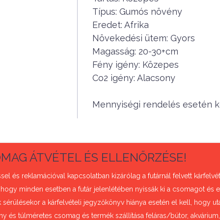
Típus: Gumós növény
Eredet: Afrika
Növekedési ütem: Gyors
Magasság: 20-30+cm
Fény igény: Közepes
Co2 igény: Alacsony
Mennyiségi rendelés esetén ké
MAG ÁTVÉTEL ÉS ELLENŐRZÉSE!
sel és reklamációval kapcsolatban kizárólag a futárnál felvett kárfel
 hogy minden esetben a futár jelenlétében nyissák ki a csomagot és e
sérülésekor a kárfelvételi jegyzőkönyv hiánya esetén el kell, hogy uta
ny és túlméretes csomag és termék szállítása feláras/bútor, akvárium