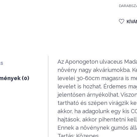
DARABSZ
KÍV
Az Aponogeton ulvaceus Madag
ás
növény nagy akváriumokba. Kec
mények (0)
levelei 30-60cm magasra is 
levelet is hozhat. Érdemes ma
jelentősen árnyékolhat. Viszon
tartható és szépen virágzik k
akkor, ha adagolunk egy kis CO2
hajtások, akkor pihentetni ke
Ennek a növénynek gumós állap
Tartás: Közepes