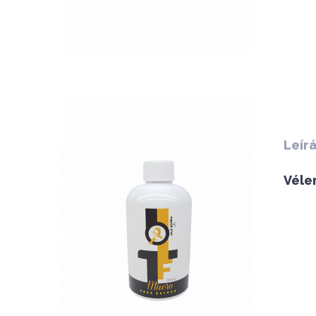
QUICK VIEW
Leír
Véle
Nettó ár: 3,134 Ft
AquaLine TF Macro 500ml
KOSÁRBA