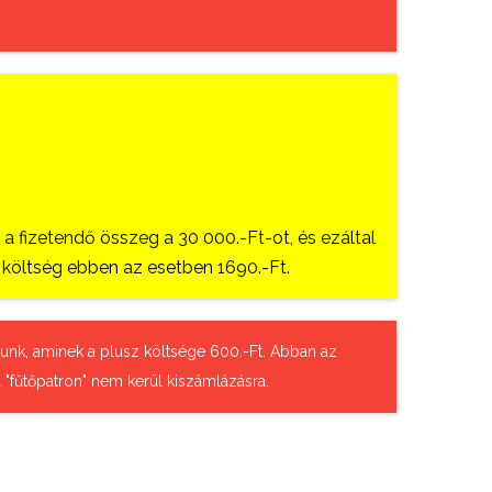
 fizetendő összeg a 30 000.-Ft-ot, és ezáltal
si költség ebben az esetben 1690.-Ft.
tázunk, aminek a plusz költsége 600.-Ft. Abban az
 "fűtőpatron" nem kerül kiszámlázásra.