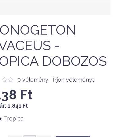
PONOGETON
VACEUS -
OPICA DOBOZOS
0 vélemény
Írjon véleményt!
338 Ft
ár:
1,841 Ft
Tropica
: