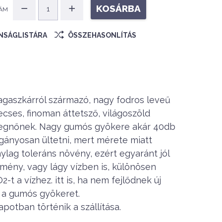
KOSÁRBA
ÁM
ÁNSÁGLISTÁRA
ÖSSZEHASONLÍTÁS
aszkárról származó, nagy fodros leveű
ses, finoman áttetsző, világoszöld
megnőnek. Nagy gumós gyökere akár 40db
gányosan ültetni, mert mérete miatt
ylag toleráns növény, ezért egyaránt jól
emény, vagy lágy vízben is, különösen
-t a vízhez. itt is, ha nem fejlődnek új
ll a gumós gyökeret.
otban történik a szállítása.