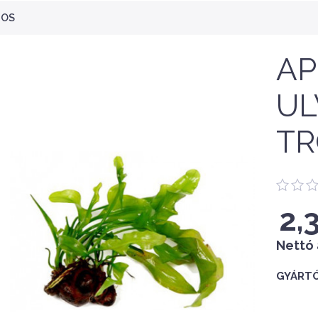
ZOS
A
UL
TR
2,
Nettó 
GYÁRTÓ