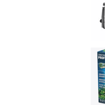
víz
J
G