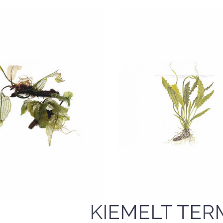
Nettó ár: 1,841 Ft
Aponogeton
Nettó ár: 1,841 Ft
madagascariensis -
Aponogeton crispus
Tropica dobozos
Tropica
KOSÁRBA
KOSÁRBA
QUICK VIEW
QUICK VIEW
KIEMELT TER