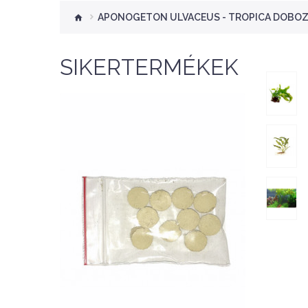
APONOGETON ULVACEUS - TROPICA DOBO
SIKERTERMÉKEK
Nettó ár: 276 Ft
Aquaplant tápanyag
tabletta 10db
KOSÁRBA