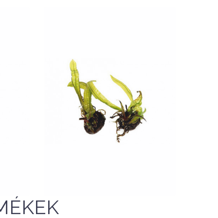
Nettó ár: 1,841 Ft
 -
Aponogeton boivinianus -
Tropica dobozos
KOSÁRBA
QUICK VIEW
MÉKEK