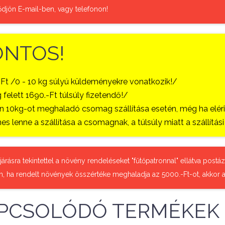
ődjön E-mail-ben, vagy telefonon!
ONTOS!
-Ft /0 - 10 kg súlyú küldeményekre vonatkozik!/
 felett 1690.-Ft túlsúly fizetendő!/
 10kg-ot meghaladó csomag szállítása esetén, még ha eléri a
es lenne a szállítása a csomagnak, a túlsúly miatt a szállítá
őjárásra tekintettel a növény rendeléseket "fűtőpatronnal" ellátva pos
n, ha rendelt növények összértéke meghaladja az 5000.-Ft-ot, akkor a
PCSOLÓDÓ TERMÉKEK