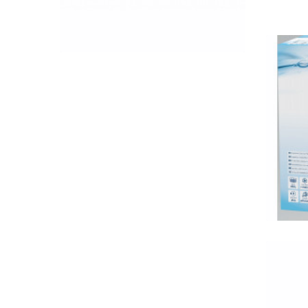
QUICK VIEW
Tet
szűr