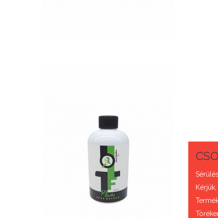
QUICK VIEW
Nettó ár: 3,421 Ft
CSO
AquaLine TF Planter
500ml
Sérülés
Kérjük,
KOSÁRBA
Termék 
Töréke