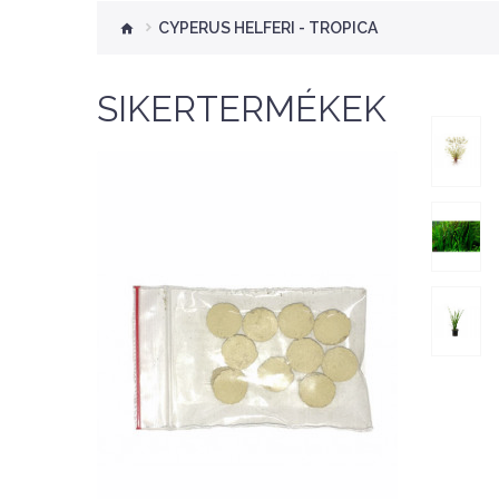
CYPERUS HELFERI - TROPICA
SIKERTERMÉKEK
Nettó ár: 276 Ft
Aquaplant tápanyag
tabletta 10db
KOSÁRBA