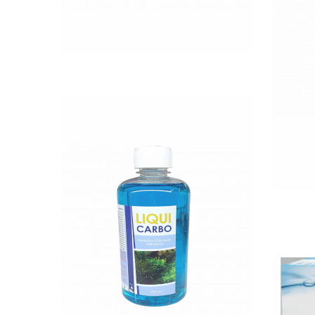
QUICK VIEW
Rot
Nettó ár: 2,984 Ft
Liqui Carbo folyékony
CO2 500ml - 25000 liter
vízhez
KOSÁRBA
Tet