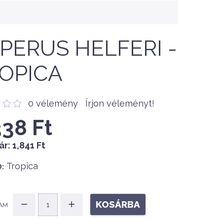
PERUS HELFERI -
OPICA
0 vélemény
Írjon véleményt!
338 Ft
ár:
1,841 Ft
Tropica
:
KOSÁRBA
ÁM