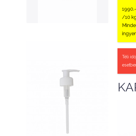
QUICK VIEW
1990.
/10 kg
Minden
ingyen
Téli id
esetbe
KA
Nettó ár: 327 Ft
AquaLine folyékony táp
adagoló pumpafej
KOSÁRBA