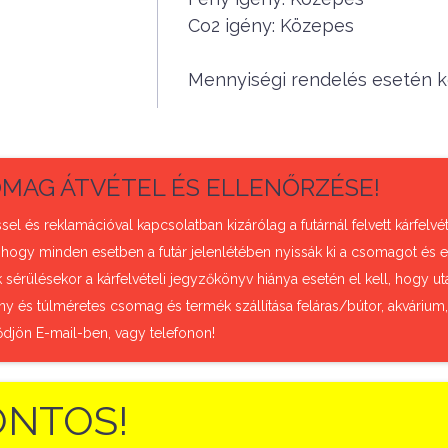
Co2 igény: Közepes
Mennyiségi rendelés esetén ké
MAG ÁTVÉTEL ÉS ELLENŐRZÉSE!
sel és reklamációval kapcsolatban kizárólag a futárnál felvett kárfel
 hogy minden esetben a futár jelenlétében nyissák ki a csomagot és e
sérülésekor a kárfelvételi jegyzőkönyv hiánya esetén el kell, hogy uta
ny és túlméretes csomag és termék szállítása feláras/bútor, akvárium
ődjön E-mail-ben, vagy telefonon!
ONTOS!