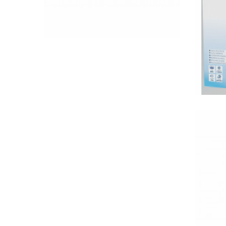
QUICK VIEW
szűr
Eh
350