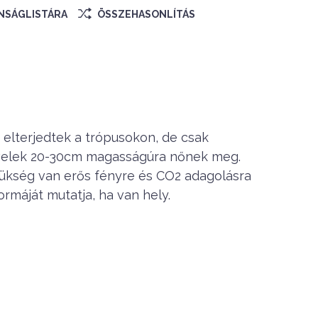
ÁNSÁGLISTÁRA
ÖSSZEHASONLÍTÁS
 elterjedtek a trópusokon, de csak
levelek 20-30cm magasságúra nőnek meg.
ükség van erős fényre és CO2 adagolásra
formáját mutatja, ha van hely.