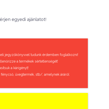
rjen egyedi ajánlatot!
vételi jegyzőkönyvvel tudunk érdemben foglalkozni!
llenőrizze a termékek sértetlenségét!
sítsuk a kárigényt!
, fénycső, üvegtermék, stb/, amelynek áráról