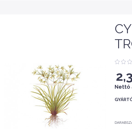
CY
TR
2,
Nettó 
GYÁRTÓ
DARABSZ