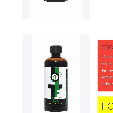
QUICK VIEW
CSO
Sérülés
Kérjük,
Termék 
Nettó ár: 3,421 Ft
Töréke
AquaLine TF Planter
érdekl
500ml
KOSÁRBA
F