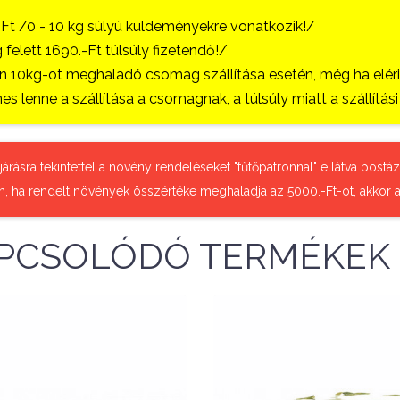
-Ft /0 - 10 kg súlyú küldeményekre vonatkozik!/
 felett 1690.-Ft túlsúly fizetendő!/
 10kg-ot meghaladó csomag szállítása esetén, még ha eléri a
es lenne a szállítása a csomagnak, a túlsúly miatt a szállítá
őjárásra tekintettel a növény rendeléseket "fűtőpatronnal" ellátva pos
n, ha rendelt növények összértéke meghaladja az 5000.-Ft-ot, akkor a
PCSOLÓDÓ TERMÉKEK