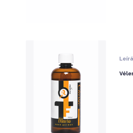
QUICK VIEW
Leír
Véle
Nettó ár: 3,134 Ft
AquaLine TF Macro 500ml
KOSÁRBA