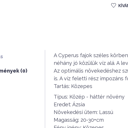
KÍV
A Cyperus fajok széles körben
ás
néhány jó közülük víz alá. A 
mények (0)
Az optimális növekedéshez sz
is. A víz feletti rész impozáns 
Tartás: Közepes
Típus: Közép - háttér növény
Eredet: Ázsia
Növekedési ütem: Lassú
Magasság: 20-30+cm
Fény igény: Közepes