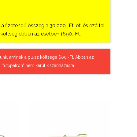
 fizetendő összeg a 30 000.-Ft-ot, és ezáltal
si költség ebben az esetben 1690.-Ft.
tázunk, aminek a plusz költsége 600.-Ft. Abban az
 "fűtőpatron" nem kerül kiszámlázásra.