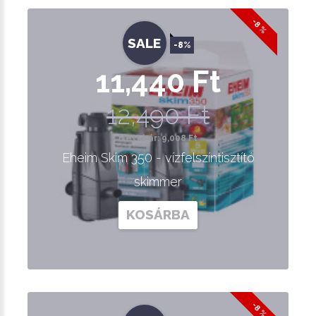
-8 %
SALE
-8%
11,440 Ft
12,490 Ft
Nettó ár: 9,008 Ft
Eheim Skim 350 - vízfelszíntisztító
skimmer
KOSÁRBA
-8 %