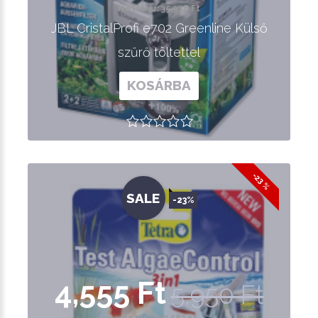
Nettó ár: 35,976 Ft
JBL CristalProfi e702 Greenline Külső
szűrő töltettel
KOSÁRBA
-23 %
SALE
-23%
4,555 Ft
5,950 Ft