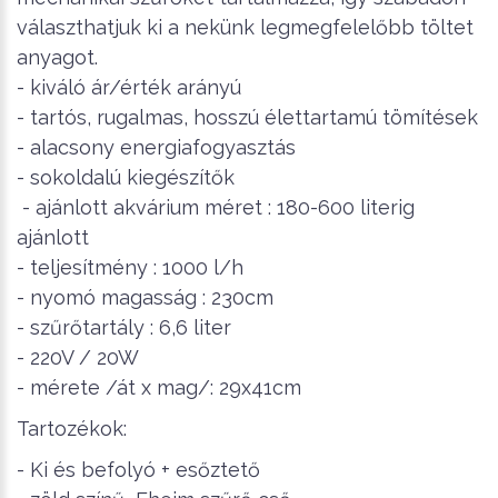
választhatjuk ki a nekünk legmegfelelőbb töltet
anyagot.
- kiváló ár/érték arányú
- tartós, rugalmas, hosszú élettartamú tömítések
- alacsony energiafogyasztás
- sokoldalú kiegészítők
- ajánlott akvárium méret : 180-600 literig
ajánlott
- teljesítmény : 1000 l/h
- nyomó magasság : 230cm
- szűrőtartály : 6,6 liter
- 220V / 20W
- mérete /át x mag/: 29x41cm
Tartozékok:
- Ki és befolyó + esőztető