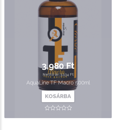
3,980 Ft
Nettó ár: 3,134 Ft
AquaLine TF Macro 500ml
KOSÁRBA