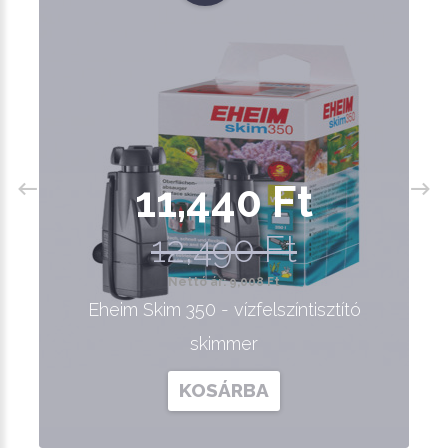
11,440 Ft
12,490 Ft
Nettó ár: 9,008 Ft
Eheim Skim 350 - vízfelszíntisztító
skimmer
KOSÁRBA