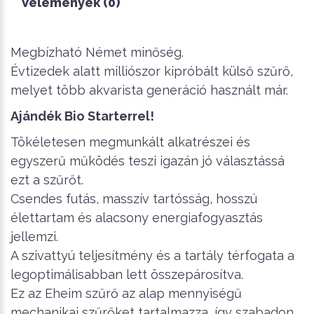
Vélemények (0)
Megbízható Német minőség.
Évtizedek alatt milliószor kipróbált külső szűrő,
melyet több akvarista generáció használt már.
Ajándék Bio Starterrel!
Tökéletesen megmunkált alkatrészei és
egyszerű működés teszi igazán jó választássá
ezt a szűrőt.
Csendes futás, masszív tartósság, hosszú
élettartam és alacsony energiafogyasztás
jellemzi.
A szivattyú teljesítmény és a tartály térfogata a
legoptimálisabban lett összepárosítva.
Ez az Eheim szűrő az alap mennyiségű
mechanikai szűrőket tartalmazza, így szabadon