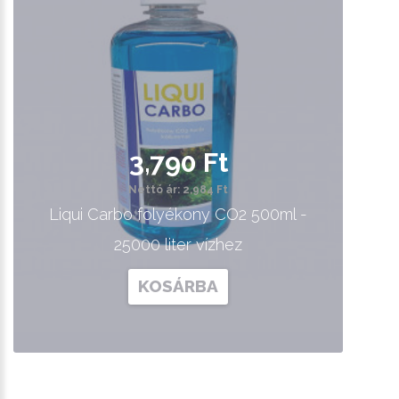
3,790 Ft
Nettó ár: 2,984 Ft
Liqui Carbo folyékony CO2 500ml -
25000 liter vízhez
KOSÁRBA