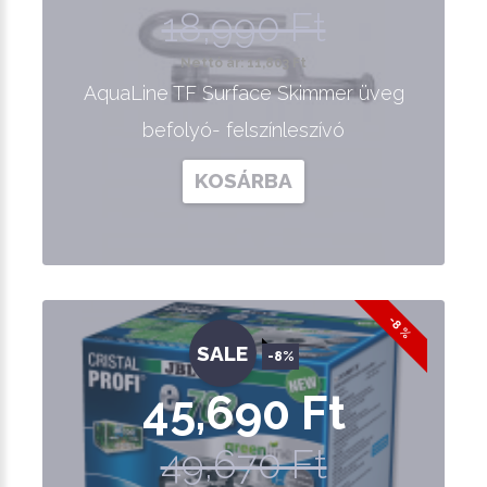
18,990 Ft
Nettó ár: 11,803 Ft
AquaLine TF Surface Skimmer üveg
befolyó- felszínleszívó
KOSÁRBA
-8 %
SALE
-8%
45,690 Ft
49,670 Ft