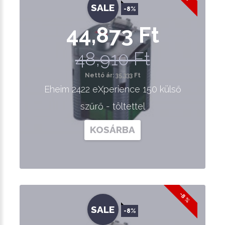
SALE
-8%
44,873 Ft
48,910 Ft
Nettó ár: 35,333 Ft
Eheim 2422 eXperience 150 külső
szűrő - töltettel
KOSÁRBA
-8 %
SALE
-8%