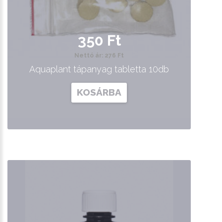
350 Ft
Nettó ár: 276 Ft
Aquaplant tápanyag tabletta 10db
KOSÁRBA