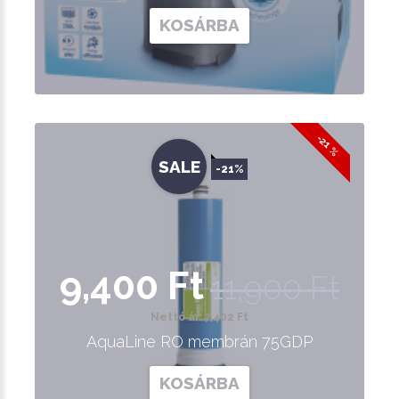
KOSÁRBA
-21 %
SALE
-21%
9,400 Ft
11,900 Ft
Nettó ár: 7,402 Ft
AquaLine RO membrán 75GDP
KOSÁRBA