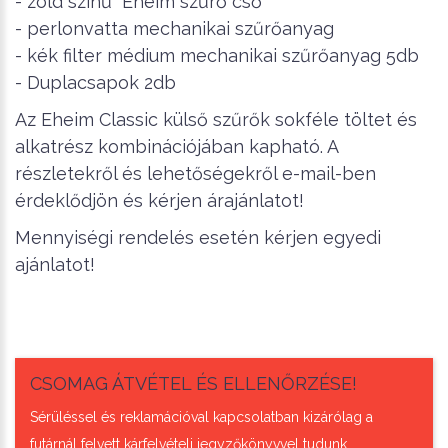
- zöld színű Eheim szűrő cső
- perlonvatta mechanikai szűrőanyag
- kék filter médium mechanikai szűrőanyag 5db
- Duplacsapok 2db
Az Eheim Classic külső szűrők sokféle töltet és
alkatrész kombinációjában kapható. A
részletekről és lehetőségekről e-mail-ben
érdeklődjön és kérjen árajánlatot!
Mennyiségi rendelés esetén kérjen egyedi
ajánlatot!
CSOMAG ÁTVÉTEL ÉS ELLENŐRZÉSE!
Sérüléssel és reklamációval kapcsolatban kizárólag a
futárnál felvett kárfelvételi jegyzőkönyvvel tudunk