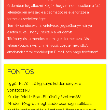
érdemben foglalkozni! Kérjük, hogy minden esetben a futár
jelenlétében nyissák ki a csomagot és ellenőrizze a
termékek sértetlenségét!
Termék sérülésekor a kárfelvételi jegyzőkönyv hiánya
esetén el kell, hogy utasítsuk a kárigényt!
Törékeny és túlméretes csomag és termék szállítása
feláras/bútor, akvárium, fénycső, üvegtermék, stb/,
amelynek áráról érdeklődjön E-mail-ben, vagy telefonon!
FONTOS!
1990.-Ft /0 - 10 kg súlyú küldeményekre
vonatkozik!/
/10 kg felett 1690.-Ft túlsúly fizetendő!/
Minden 10kg-ot meghaladó csomag szállítása