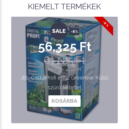
KIEMELT TERMÉKEK
-8 %
SALE
-8%
56,325 Ft
61,225 Ft
Nettó ár: 44,350 Ft
JBL CristalProfi e902 Greenline Külső
szűrő töltettel
KOSÁRBA