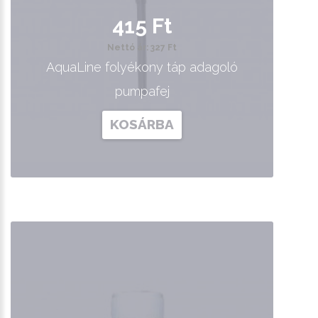
415 Ft
Nettó ár: 327 Ft
AquaLine folyékony táp adagoló
pumpafej
KOSÁRBA