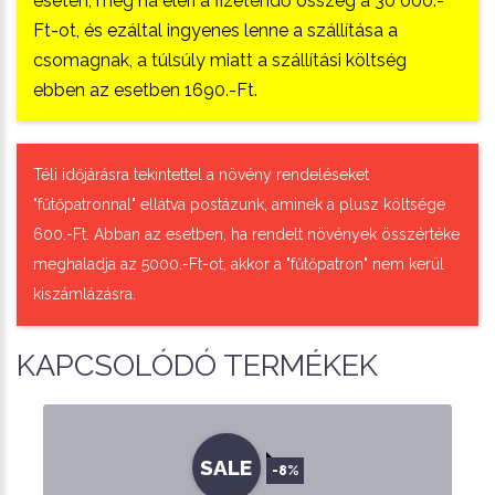
esetén, még ha eléri a fizetendő összeg a 30 000.-
Ft-ot, és ezáltal ingyenes lenne a szállítása a
csomagnak, a túlsúly miatt a szállítási költség
ebben az esetben 1690.-Ft.
Téli időjárásra tekintettel a növény rendeléseket
"fűtőpatronnal" ellátva postázunk, aminek a plusz költsége
600.-Ft. Abban az esetben, ha rendelt növények összértéke
meghaladja az 5000.-Ft-ot, akkor a "fűtőpatron" nem kerül
kiszámlázásra.
KAPCSOLÓDÓ TERMÉKEK
SALE
-8%