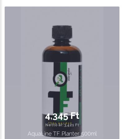
4,345 Ft
Nettó ár: 3,421 Ft
AquaLine TF Planter 500ml