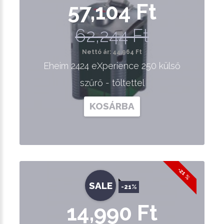
57,104 Ft
62,244 Ft
Nettó ár: 44,964 Ft
Eheim 2424 eXperience 250 külső
szűrő - töltettel
KOSÁRBA
-21 %
SALE
-21%
14,990 Ft