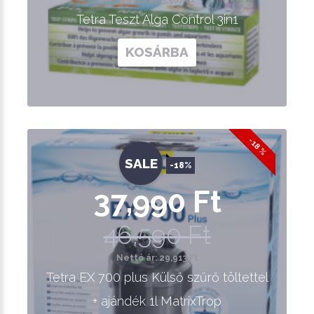
Nettó ár: 3,587 Ft
Tetra Teszt Alga Control 3in1
KOSÁRBA
-18 %
SALE
-18%
37,990 Ft
46,590 Ft
Nettó ár: 29,913 Ft
Tetra EX 700 plus Külső szűrő töltettel
+ ajándék 1l MatrixTrop