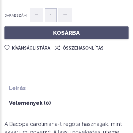
DARABSZÁM
KOSÁRBA
KÍVÁNSÁGLISTÁRA
ÖSSZEHASONLÍTÁS
Leírás
Vélemények (0)
A Bacopa caroliniana-t régóta használják, mint
akváriumi növényt. A lassú növekedési üteme