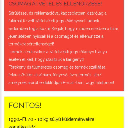
CSOMAG ÁTVÉTEL ÉS ELLENŐRZÉSE!
Sérüléssel és reklamációval kapcsolatban kizárólag a
futárnál felvett kárfelvételi jegyzőkönyvvel tudunk
érdemben foglalkozni! Kérjük, hogy minden esetben a futár
jelenlétében nyissák ki a csomagot és ellenőrizze a
termékek sértetlenségét!
Termék sérülésekor a kárfelvételi jegyzőkönyv hiánya
esetén el kell, hogy utasítsuk a kárigényt!
Törékeny és túlméretes csomag és termék szállítása
feláras/bútor, akvárium, fénycső, üvegtermék, stb/,
amelynek áráról érdeklődjön E-mail-ben, vagy telefonon!
FONTOS!
1990.-Ft /0 - 10 kg súlyú küldeményekre
vonatkozik!/