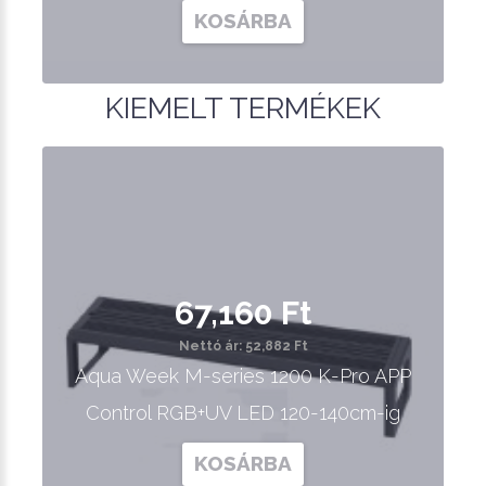
KOSÁRBA
KIEMELT TERMÉKEK
67,160 Ft
Nettó ár: 52,882 Ft
Aqua Week M-series 1200 K-Pro APP
Control RGB+UV LED 120-140cm-ig
KOSÁRBA