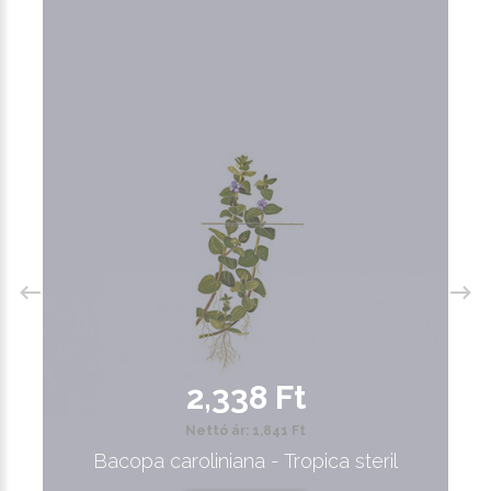
2,338 Ft
Nettó ár: 1,841 Ft
Bacopa caroliniana - Tropica steril