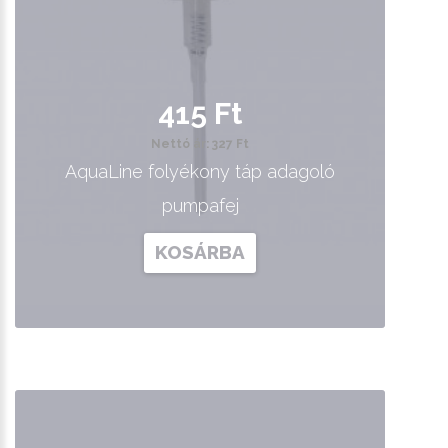
415 Ft
Nettó ár: 327 Ft
AquaLine folyékony táp adagoló
pumpafej
KOSÁRBA