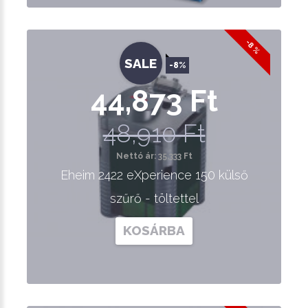
-8 %
SALE
-8%
44,873 Ft
48,910 Ft
Nettó ár: 35,333 Ft
Eheim 2422 eXperience 150 külső
szűrő - töltettel
KOSÁRBA