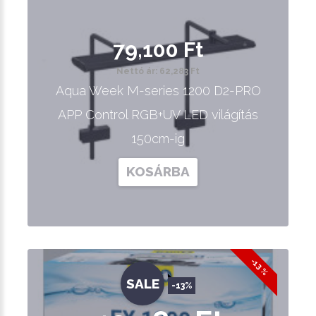
79,100 Ft
Nettó ár: 62,283 Ft
Aqua Week M-series 1200 D2-PRO
APP Control RGB+UV LED világítás
150cm-ig
KOSÁRBA
-13 %
SALE
-13%