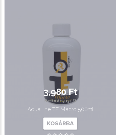
3,980 Ft
Nettó ár: 3,134 Ft
AquaLine TF Macro 500ml
KOSÁRBA