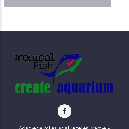
Adatvédelmi és adatkezelési irányelv