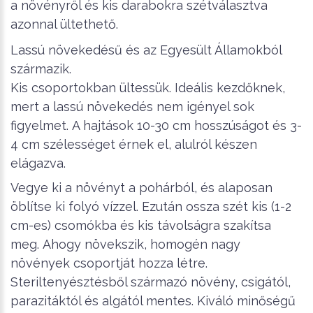
a növényről és kis darabokra szétválasztva
azonnal ültethető.
Lassú növekedésű és az Egyesült Államokból
származik.
Kis csoportokban ültessük.
Ideális kezdőknek,
mert a lassú növekedés nem igényel sok
figyelmet.
A hajtások 10-30 cm hosszúságot és 3-
4 cm szélességet érnek el, alulról készen
elágazva.
Vegye ki a növényt a pohárból, és alaposan
öblítse ki folyó vízzel.
Ezután ossza szét kis (1-2
cm-es) csomókba és kis távolságra szakítsa
meg.
Ahogy növekszik, homogén nagy
növények csoportját hozza létre.
Steriltenyésztésből származó növény, csigától,
parazitáktól és algától mentes.
Kiváló minőségű