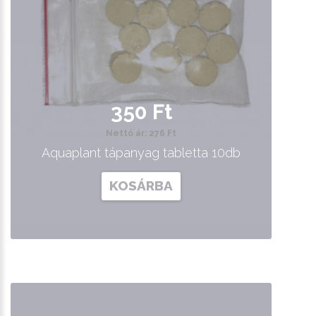
350 Ft
Nettó ár: 276 Ft
Aquaplant tápanyag tabletta 10db
KOSÁRBA