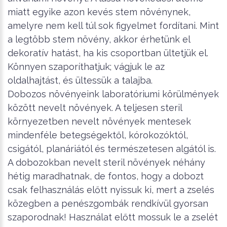
miatt egyike azon kevés stem növénynek,
amelyre nem kell túl sok figyelmet fordítani. Mint
a legtöbb stem növény, akkor érhetünk el
dekoratív hatást, ha kis csoportban ültetjük el.
Könnyen szaporíthatjuk; vágjuk le az
oldalhajtást, és ültessük a talajba.
Dobozos növényeink laboratóriumi körülmények
között nevelt növények. A teljesen steril
környezetben nevelt növények mentesek
mindenféle betegségektől, kórokozóktól,
csigától, planáriától és természetesen algától is.
A dobozokban nevelt steril növények néhány
hétig maradhatnak, de fontos, hogy a dobozt
csak felhasználás előtt nyissuk ki, mert a zselés
közegben a penészgombák rendkívül gyorsan
szaporodnak! Használat előtt mossuk le a zselét