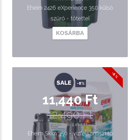
Eheim 2426 eXperience 350 külső
szűrő - tötettel
KOSÁRBA
-8 %
SALE
-8%
11,440 Ft
12,490 Ft
Nettó ár: 9,008 Ft
Eheim Skim 350 - vízfelszíntisztító