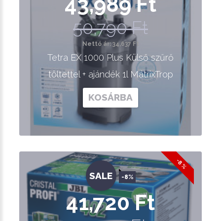
43,989 Ft
50,790 Ft
Nettó ár: 34,637 Ft
Tetra EX 1000 Plus Külső szűrő
töltettel + ajándék 1l MátrixTrop
KOSÁRBA
-8 %
SALE
-8%
41,720 Ft