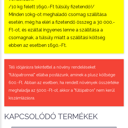
/10 kg felett 1690.-Ft túlsúly fizetendő!/
Minden 10kg-ot meghaladó csomag szállítása
esetén, még ha eléri a fizetendő összeg a 30 000.-
Ft-ot, és ezáltal ingyenes lenne a szállítása a
csomagnak, a túlsúly miatt a szállítási költség
ebben az esetben 1690.-Ft.
Téli időjárásra tekintettel a növény rendeléseket
"fűtőpatronnal" ellátva postázunk, aminek a plusz költsége
600.-Ft. Abban az esetben, ha rendelt növények összértéke
meghaladja az 5000.-Ft-ot, akkor a "fűtőpatron" nem kerül
kiszámlázásra.
KAPCSOLÓDÓ TERMÉKEK