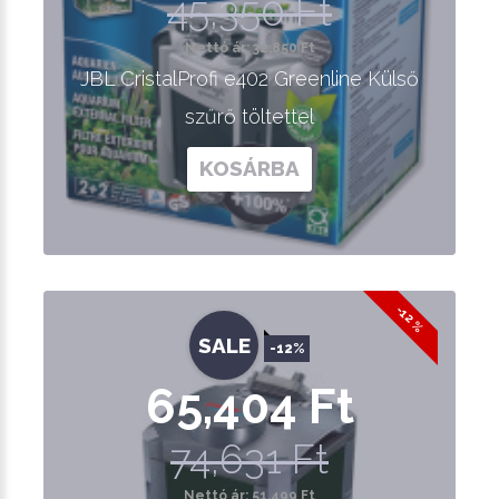
45,350 Ft
Nettó ár: 32,850 Ft
JBL CristalProfi e402 Greenline Külső
szűrő töltettel
KOSÁRBA
-12 %
SALE
-12%
65,404 Ft
74,631 Ft
Nettó ár: 51,499 Ft