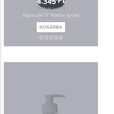
4,345 Ft
Nettó ár: 3,421 Ft
AquaLine TF Planter 500ml
KOSÁRBA