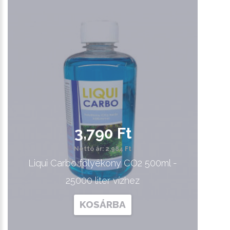
3,790 Ft
Nettó ár: 2,984 Ft
Liqui Carbo folyékony CO2 500ml -
25000 liter vízhez
KOSÁRBA