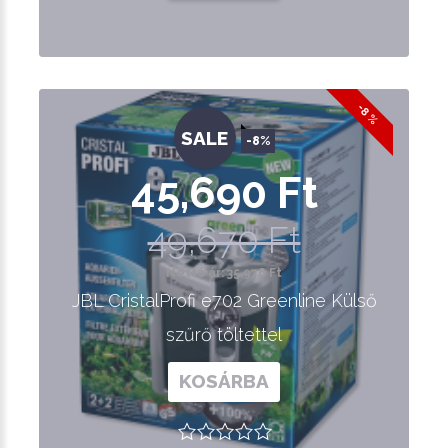
-8 %
SALE
-8%
45,690 Ft
49,670 Ft
Nettó ár: 35,976 Ft
JBL CristalProfi e702 Greenline Külső
szűrő töltettel
KOSÁRBA