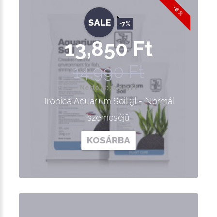
-8 %
SALE
-7%
13,850 Ft
14,990 Ft
Nettó ár: 10,905 Ft
Tropica Aquarium Soil 9l - Normál
szemcséjű
KOSÁRBA