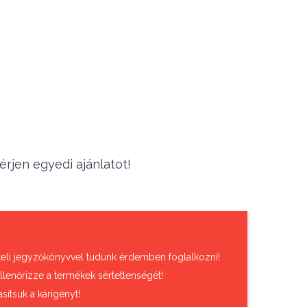
rjen egyedi ajánlatot!
vételi jegyzőkönyvvel tudunk érdemben foglalkozni!
llenőrizze a termékek sértetlenségét!
sítsuk a kárigényt!