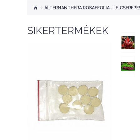
ALTERNANTHERA ROSAEFOLIA - I.F. CSEREPE
SIKERTERMÉKEK
Nettó ár: 276 Ft
Aquaplant tápanyag
tabletta 10db
KOSÁRBA