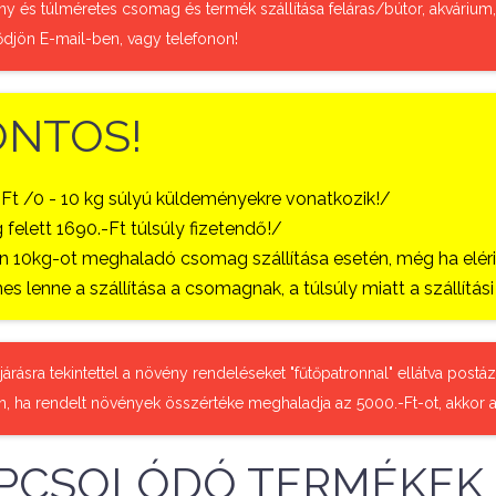
ny és túlméretes csomag és termék szállítása feláras/bútor, akvárium
ődjön E-mail-ben, vagy telefonon!
ONTOS!
-Ft /0 - 10 kg súlyú küldeményekre vonatkozik!/
 felett 1690.-Ft túlsúly fizetendő!/
 10kg-ot meghaladó csomag szállítása esetén, még ha eléri a
es lenne a szállítása a csomagnak, a túlsúly miatt a szállítá
őjárásra tekintettel a növény rendeléseket "fűtőpatronnal" ellátva pos
n, ha rendelt növények összértéke meghaladja az 5000.-Ft-ot, akkor a
PCSOLÓDÓ TERMÉKEK