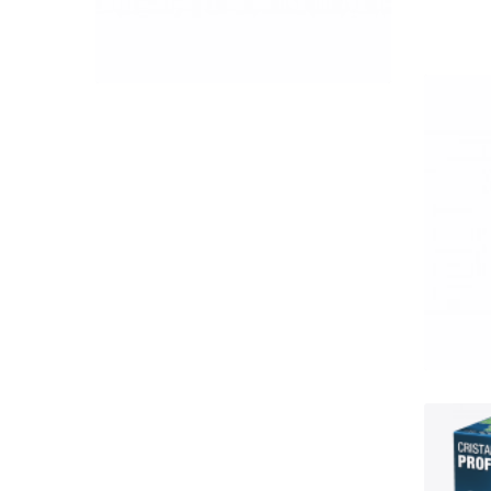
QUICK VIEW
Eh
350
J