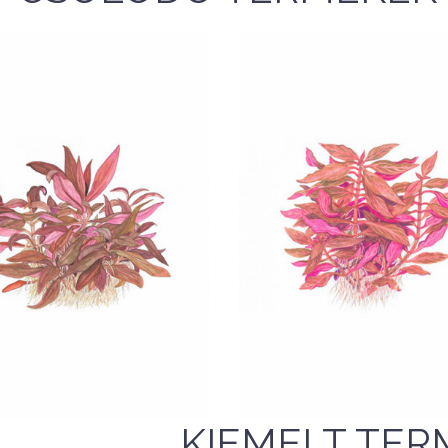
Nettó ár: 1,841 Ft
Nettó ár: 1,841 Ft
ternanthera reineckii
Alternanthera reinec
'Mini' - Tropica steril
Rosanervig - Tropi
KOSÁRBA
KOSÁRBA
QUICK VIEW
QUICK VIEW
KIEMELT TER