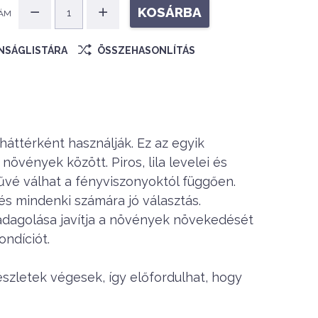
KOSÁRBA
ÁM
ÁNSÁGLISTÁRA
ÖSSZEHASONLÍTÁS
háttérként használják. Ez az egyik
övények között. Piros, lila levelei és
nűvé válhat a fényviszonyoktól függően.
 mindenki számára jó választás.
dagolása javítja a növények növekedését
ondíciót.
észletek végesek, így előfordulhat, hogy