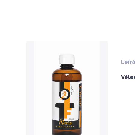
QUICK VIEW
Leír
Véle
Nettó ár: 3,134 Ft
AquaLine TF Macro 500ml
KOSÁRBA