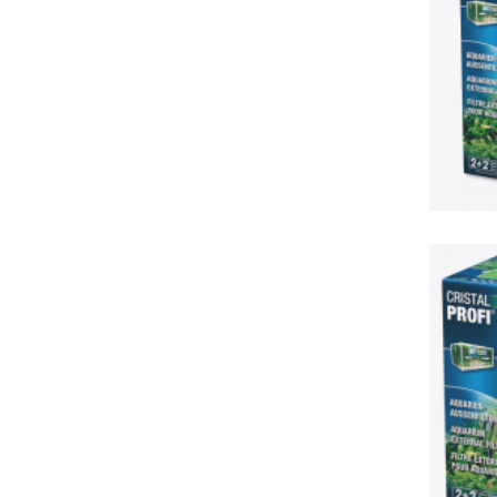
G
J
G