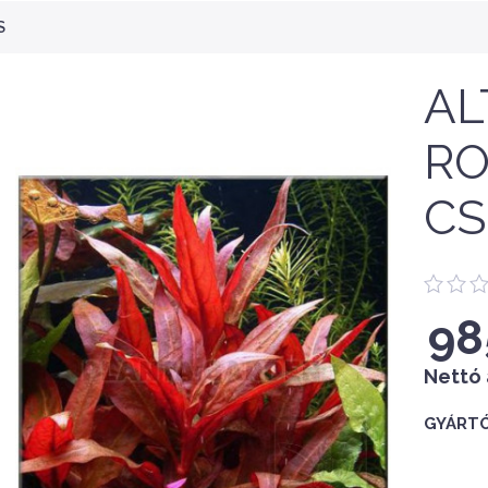
S
AL
RO
CS
98
Nettó 
GYÁRTÓ