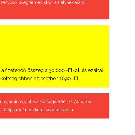
, fénycső, üvegtermék, stb/, amelynek áráról
 fizetendő összeg a 30 000.-Ft-ot, és ezáltal
si költség ebben az esetben 1690.-Ft.
tázunk, aminek a plusz költsége 600.-Ft. Abban az
 "fűtőpatron" nem kerül kiszámlázásra.