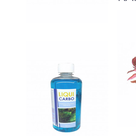
QUICK VIEW
Al
Nettó ár: 2,984 Ft
Liqui Carbo folyékony
CO2 500ml - 25000 liter
vízhez
KOSÁRBA