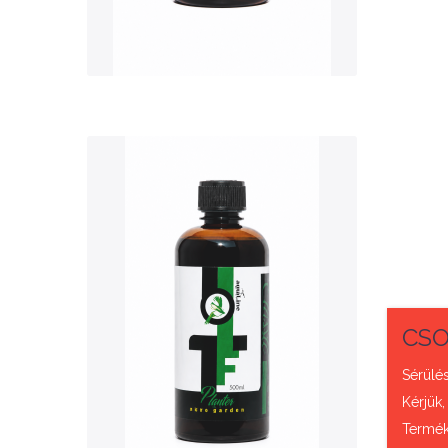
QUICK VIEW
Nettó ár: 3,421 Ft
AquaLine TF Planter
CSO
500ml
Sérülés
Kérjük,
KOSÁRBA
Termék 