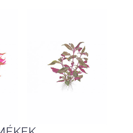
Nettó ár: 1,392 Ft
kii
Alternanthera reineckii
ca
'Purple' - Tropica
KOSÁRBA
QUICK VIEW
MÉKEK