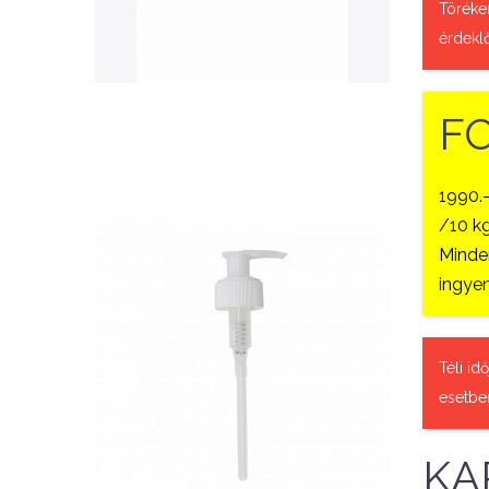
QUICK VIEW
Töréke
érdekl
F
1990.
/10 kg
Minden
ingyen
Nettó ár: 327 Ft
AquaLine folyékony táp
Téli id
adagoló pumpafej
esetbe
KOSÁRBA
KA