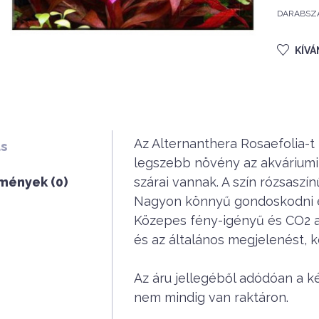
DARABSZ
KÍV
Az Alternanthera Rosaefolia-t 
ás
legszebb növény az akváriumi n
mények (0)
szárai vannak. A szín rózsaszí
Nagyon könnyű gondoskodni és
Közepes fény-igényű és CO2 a
és az általános megjelenést, k
Az áru jellegéből adódóan a k
nem mindig van raktáron.