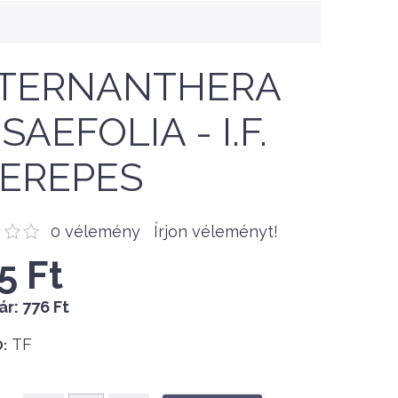
TERNANTHERA
SAEFOLIA - I.F.
EREPES
0 vélemény
Írjon véleményt!
5 Ft
ár:
776 Ft
TF
: