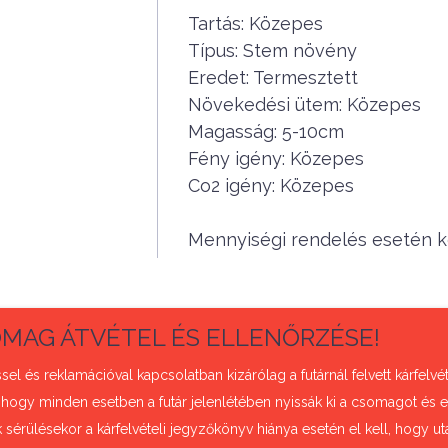
Tartás: Közepes
Típus: Stem növény
Eredet: Termesztett
Növekedési ütem: Közepes
Magasság: 5-10cm
Fény igény: Közepes
Co2 igény: Közepes
Mennyiségi rendelés esetén ké
MAG ÁTVÉTEL ÉS ELLENŐRZÉSE!
sel és reklamációval kapcsolatban kizárólag a futárnál felvett kárfel
 hogy minden esetben a futár jelenlétében nyissák ki a csomagot és e
sérülésekor a kárfelvételi jegyzőkönyv hiánya esetén el kell, hogy uta