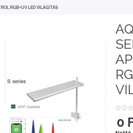
TROL RGB+UV LED VILÁGÍTÁS
AQ
SE
AP
RG
VI
0 
Nettó 