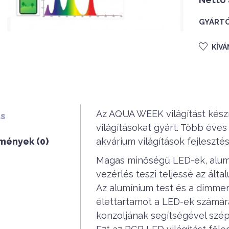
GYÁRTÓ
KÍV
Az AQUA WEEK világítást készí
ás
világításokat gyárt. Több éves
mények (0)
akvárium világítások fejlesztés
Magas minőségű LED-ek, alumín
vezérlés teszi teljessé az által
Az alumínium test és a dimmer-
élettartamot a LED-ek számára.
konzoljának segítségével szépe