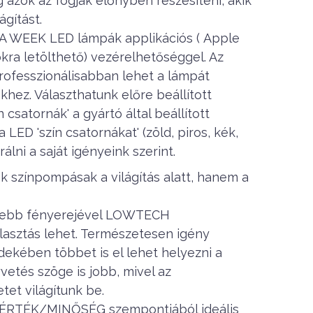
g azok az fogják előnyben részesíteni, akik
ágítást.
UA WEEK LED lámpák applikációs ( Apple
kra letölthető) vezérelhetőséggel. Az
professzionálisabban lehet a lámpát
khez. Választhatunk előre beállított
csatornák' a gyártó által beállított
 LED 'szín csatornákat' (zöld, piros, kék,
álni a saját igényeink szerint.
 színpompásak a világítás alatt, hanem a
kisebb fényerejével LOWTECH
lasztás lehet. Természetesen igény
ekében többet is el lehet helyezni a
yvetés szöge is jobb, mivel az
et világítunk be.
/ÉRTÉK/MINŐSÉG szempontjából ideális