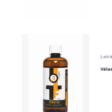
QUICK VIEW
Leír
Véle
Nettó ár: 3,134 Ft
AquaLine TF Macro 500ml
KOSÁRBA