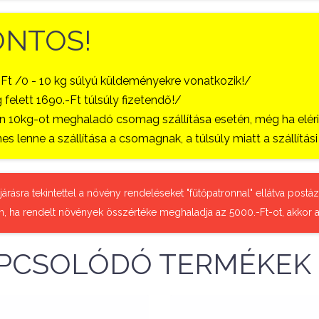
ONTOS!
-Ft /0 - 10 kg súlyú küldeményekre vonatkozik!/
 felett 1690.-Ft túlsúly fizetendő!/
 10kg-ot meghaladó csomag szállítása esetén, még ha eléri a
es lenne a szállítása a csomagnak, a túlsúly miatt a szállítá
őjárásra tekintettel a növény rendeléseket "fűtőpatronnal" ellátva pos
n, ha rendelt növények összértéke meghaladja az 5000.-Ft-ot, akkor a
PCSOLÓDÓ TERMÉKEK