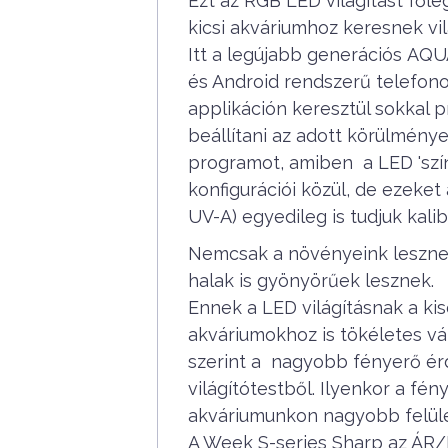
Ezt az RGB LED világítást főle
kicsi akváriumhoz keresnek vil
Itt a legújabb generációs AQ
és Android rendszerű telefono
applikáción keresztül sokkal 
beállítani az adott körülménye
programot, amiben a LED 'szín 
konfigurációi közül, de ezeket a
UV-A) egyedileg is tudjuk kalibr
Nemcsak a növényeink lesznek
halak is gyönyörűek lesznek.
Ennek a LED világításnak a 
akváriumokhoz is tökéletes vá
szerint a nagyobb fényerő érd
világítótestből. Ilyenkor a fén
akváriumunkon nagyobb felület
A Week S-series Sharp az ÁR