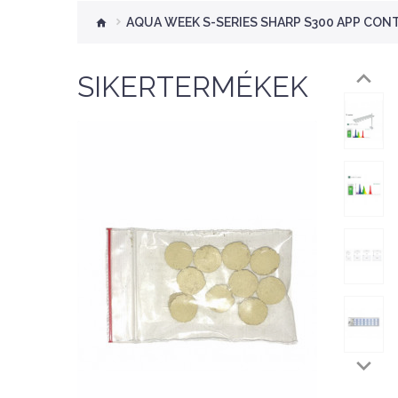
AQUA WEEK S-SERIES SHARP S300 APP CON
SIKERTERMÉKEK
Nettó ár: 276 Ft
Aquaplant tápanyag
tabletta 10db
KOSÁRBA