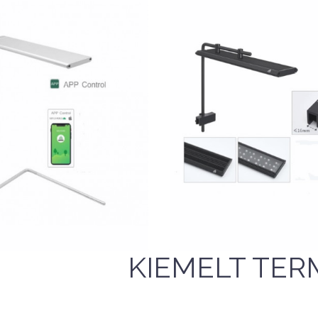
SALE
-21%
36,617 Ft
Nettó ár: 27,031 Ft
Aqua Week M-series
46,525 Ft
D1-PRO APP Contr
Nettó ár: 28,832 Ft
RGB+UV LED világít
QUA WEEK Sky CITY
45cm-ig
0 APP Control RGB+UV
KOSÁRBA
LED világítás
QUICK VIEW
QUICK VIEW
KIEMELT TER
14,990 F
18,990 F
Nettó ár: 52,882 Ft