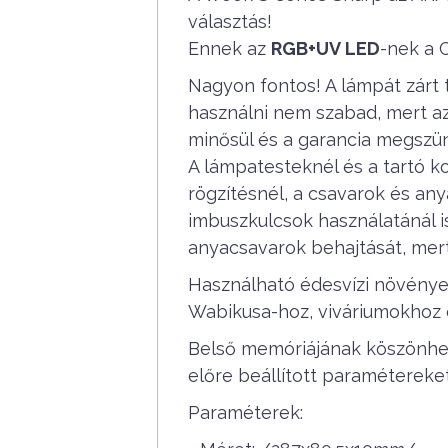
választás!
Ennek az
RGB+UV LED
-nek a 
Nagyon fontos! A lámpát zárt
használni nem szabad, mert a
minősül és a garancia megszün
A lámpatesteknél és a tartó ko
rögzítésnél, a csavarok és an
imbuszkulcsok használatánál i
anyacsavarok behajtását, mert 
Használható édesvízi növénye
Wabikusa-hoz, viváriumokhoz 
Belső memóriájának köszönhet
előre beállított paramétereket
Paraméterek: