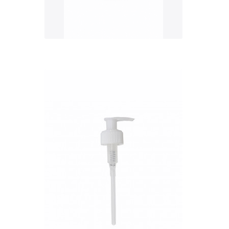
QUICK VIEW
Nettó ár: 327 Ft
AquaLine folyékony táp
adagoló pumpafej
KOSÁRBA