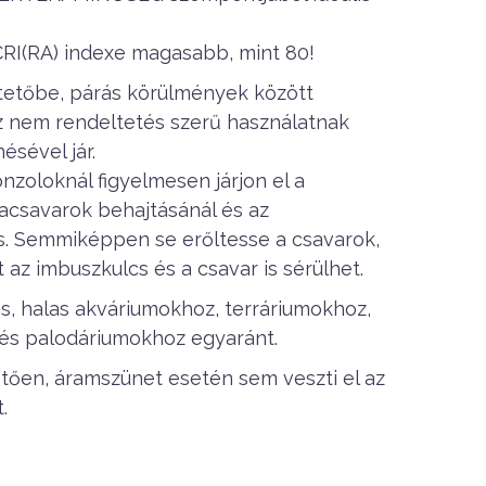
CRI(RA) indexe magasabb, mint 80!
 tetőbe, párás körülmények között
z nem rendeltetés szerű használatnak
ésével jár.
nzoloknál figyelmesen járjon el a
yacsavarok behajtásánál és az
s. Semmiképpen se erőltesse a csavarok,
az imbuszkulcs és a csavar is sérülhet.
s, halas akváriumokhoz, terráriumokhoz,
és palodáriumokhoz egyaránt.
ően, áramszünet esetén sem veszti el az
.