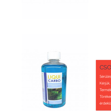
QUICK VIEW
Nettó ár: 2,984 Ft
CSO
Liqui Carbo folyékony
Sérülés
CO2 500ml - 25000 liter
Kérjük,
vízhez
Termék 
Töréke
KOSÁRBA
érdekl