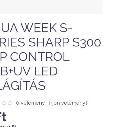
UA WEEK S-
RIES SHARP S300
P CONTROL
B+UV LED
LÁGÍTÁS
0 vélemény
Írjon véleményt!
Ft
ár:
0 Ft