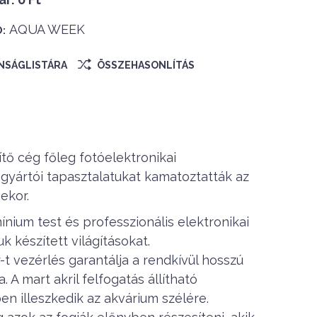
AQUA WEEK
:
ÁNSÁGLISTÁRA
ÖSSZEHASONLÍTÁS
tő cég főleg fotóelektronikai
 gyártói tapasztalatukat kamatoztatták az
ekor.
ium test és professzionális elektronikai
uk készített világításokat.
t vezérlés garantálja a rendkívül hosszú
 A mart akril felfogatás állítható
n illeszkedik az akvárium szélére.