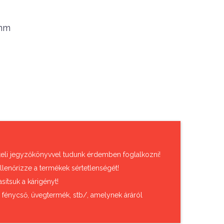
0mm
vételi jegyzőkönyvvel tudunk érdemben foglalkozni!
llenőrizze a termékek sértetlenségét!
sítsuk a kárigényt!
, fénycső, üvegtermék, stb/, amelynek áráról