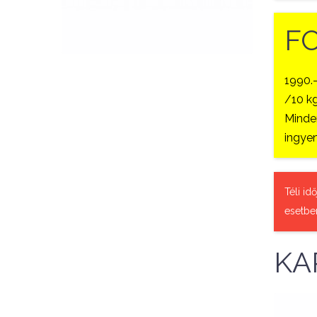
QUICK VIEW
F
1990.
/10 kg
Minden
ingyen
Téli id
esetbe
KA