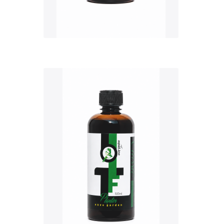
QUICK VIEW
Nettó ár: 3,421 Ft
AquaLine TF Planter
500ml
KOSÁRBA