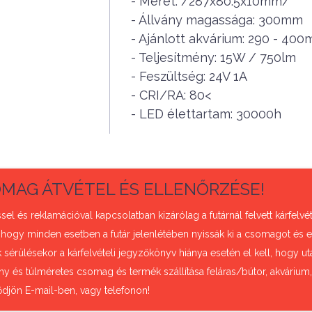
- Méret: /287x80.5x10mm/
- Állvány magassága: 300mm
- Ajánlott akvárium: 290 - 40
- Teljesítmény: 15W / 750lm
- Feszültség: 24V 1A
- CRI/RA: 80<
- LED élettartam: 30000h
MAG ÁTVÉTEL ÉS ELLENŐRZÉSE!
sel és reklamációval kapcsolatban kizárólag a futárnál felvett kárfel
 hogy minden esetben a futár jelenlétében nyissák ki a csomagot és e
sérülésekor a kárfelvételi jegyzőkönyv hiánya esetén el kell, hogy uta
ny és túlméretes csomag és termék szállítása feláras/bútor, akvárium
ődjön E-mail-ben, vagy telefonon!