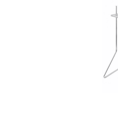
A
J30