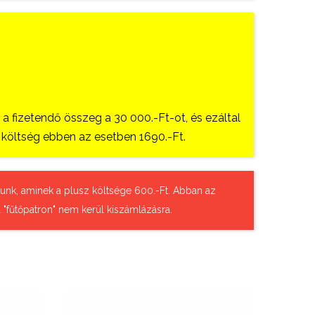
 fizetendő összeg a 30 000.-Ft-ot, és ezáltal
si költség ebben az esetben 1690.-Ft.
tázunk, aminek a plusz költsége 600.-Ft. Abban az
 "fűtőpatron" nem kerül kiszámlázásra.