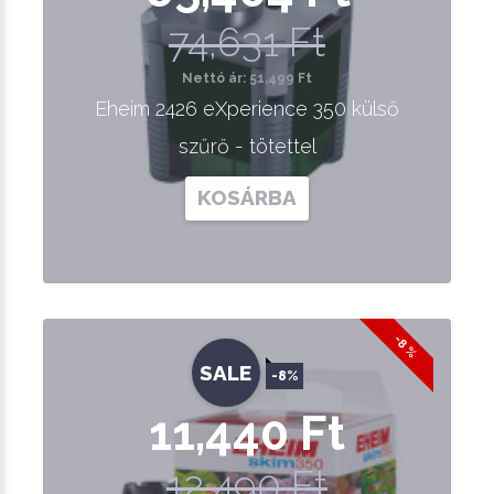
74,631 Ft
Nettó ár: 51,499 Ft
Eheim 2426 eXperience 350 külső
szűrő - tötettel
KOSÁRBA
-8 %
SALE
-8%
11,440 Ft
12,490 Ft