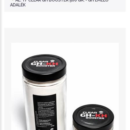
AL. TF CLEAR GH BOOSTER 500 GR. - GH EMELŐ
ADALÉK