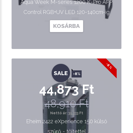
Aqua Week M-series 1200 K-Pro APP
Control RGB+UV LED 120-140cm-ig
KOSÁRBA
-8 %
SALE
-8%
44,873 Ft
48,910 Ft
Nettó ár: 35,333 Ft
Eheim 2422 eXperience 150 külső
szűrő - töltettel