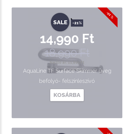
-21 %
SALE
-21%
14,990 Ft
18,990 Ft
Nettó ár: 11,803 Ft
AquaLine TF Surface Skimmer üveg
befolyó- felszínleszívó
KOSÁRBA