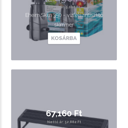
Nettó ár: 9,008 Ft
Eheim Skim 350 - vízfelszíntisztító
skimmer
KOSÁRBA
67,160 Ft
Nettó ár: 52,882 Ft