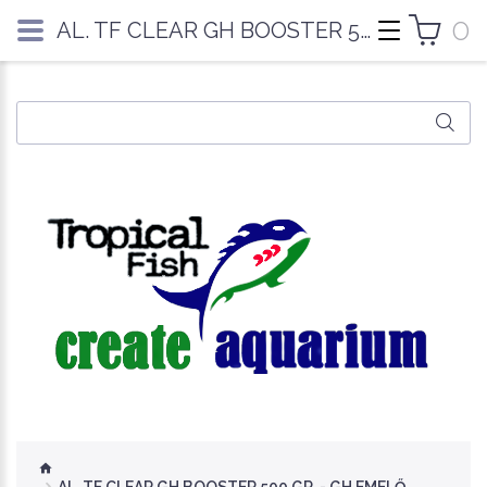
0
AL. TF CLEAR GH BOOSTER 500 GR. - GH EMELŐ ADALÉK