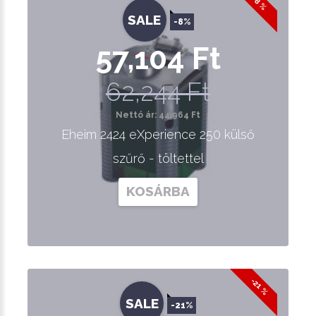
-8 %
SALE
-8%
57,104 Ft
62,244 Ft
Nettó ár: 44,964 Ft
Eheim 2424 eXperience 250 külső
szűrő - töltettel
KOSÁRBA
-21 %
SALE
-21%