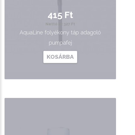
415 Ft
Nettó ár: 327 Ft
AquaLine folyékony táp adagoló
pumpafej
KOSÁRBA