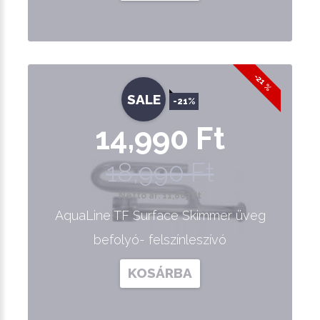
-21 %
SALE
-21%
14,990 Ft
18,990 Ft
Nettó ár: 11,803 Ft
AquaLine TF Surface Skimmer üveg
befolyó- felszínleszívó
KOSÁRBA