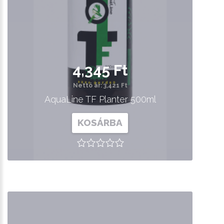
4,345 Ft
Nettó ár: 3,421 Ft
AquaLine TF Planter 500ml
KOSÁRBA