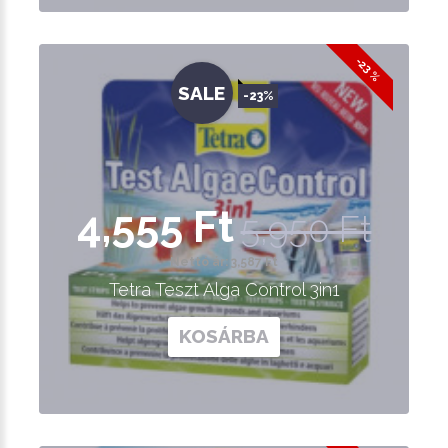
-23 %
SALE
-23%
4,555 Ft
5,950 Ft
Nettó ár: 3,587 Ft
Tetra Teszt Alga Control 3in1
KOSÁRBA