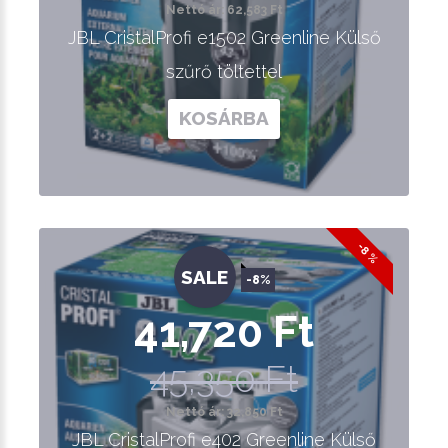
Nettó ár: 62,583 Ft
JBL CristalProfi e1502 Greenline Külső
szűrő töltettel
KOSÁRBA
-8 %
SALE
-8%
41,720 Ft
45,350 Ft
Nettó ár: 32,850 Ft
JBL CristalProfi e402 Greenline Külső