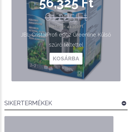
56,325 Ft
61,225 Ft
Nettó ár: 44,350 Ft
JBL CristalProfi e902 Greenline Külső
szűrő töltettel
KOSÁRBA
SIKERTERMÉKEK