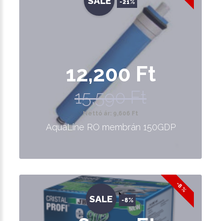
SALE
-21%
12,200 Ft
15,590 Ft
Nettó ár: 9,606 Ft
AquaLine RO membrán 150GDP
-8 %
SALE
-8%