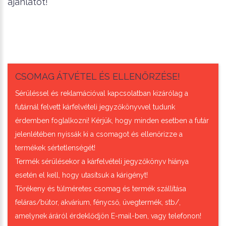
ajánlatot!
CSOMAG ÁTVÉTEL ÉS ELLENŐRZÉSE!
Sérüléssel és reklamációval kapcsolatban kizárólag a
futárnál felvett kárfelvételi jegyzőkönyvvel tudunk
érdemben foglalkozni! Kérjük, hogy minden esetben a futár
jelenlétében nyissák ki a csomagot és ellenőrizze a
termékek sértetlenségét!
Termék sérülésekor a kárfelvételi jegyzőkönyv hiánya
esetén el kell, hogy utasítsuk a kárigényt!
Törékeny és túlméretes csomag és termék szállítása
feláras/bútor, akvárium, fénycső, üvegtermék, stb/,
amelynek áráról érdeklődjön E-mail-ben, vagy telefonon!