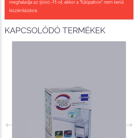
meghaladja az 5000.-Ft-ot, akkor a "fűtőpatron" nem kerül
kiszámlázásra.
KAPCSOLÓDÓ TERMÉKEK