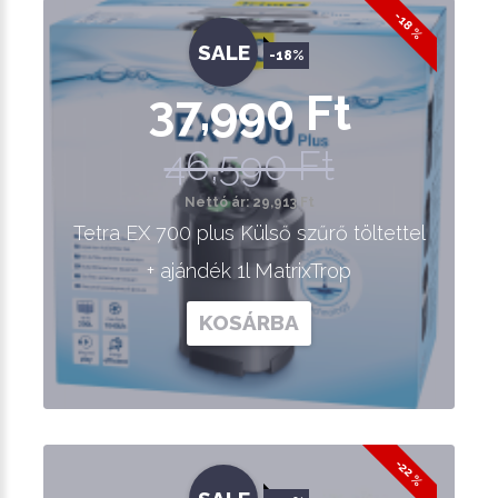
-18 %
SALE
-18%
37,990 Ft
46,590 Ft
Nettó ár: 29,913 Ft
Tetra EX 700 plus Külső szűrő töltettel
+ ajándék 1l MatrixTrop
KOSÁRBA
-22 %