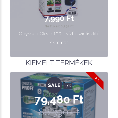
7,990 Ft
Nettó ár: 6,291 Ft
Odyssea Clean 100 - vízfelszíntisztító
skimmer
KIEMELT TERMÉKEK
-8 %
SALE
-7%
79,480 Ft
86,390 Ft