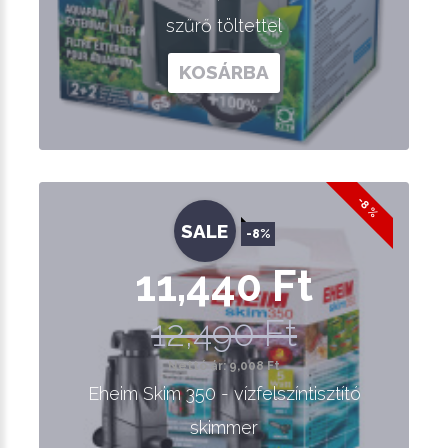
szűrő töltettel
KOSÁRBA
-8 %
SALE
-8%
11,440 Ft
12,490 Ft
Nettó ár: 9,008 Ft
Eheim Skim 350 - vízfelszíntisztító
skimmer