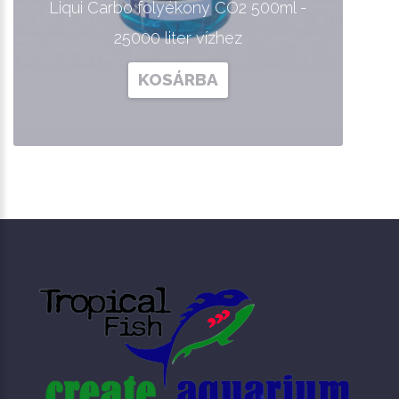
Liqui Carbo folyékony CO2 500ml -
25000 liter vízhez
KOSÁRBA