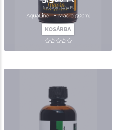
Nettó ár: 3,134 Ft
AquaLine TF Macro 500ml
KOSÁRBA