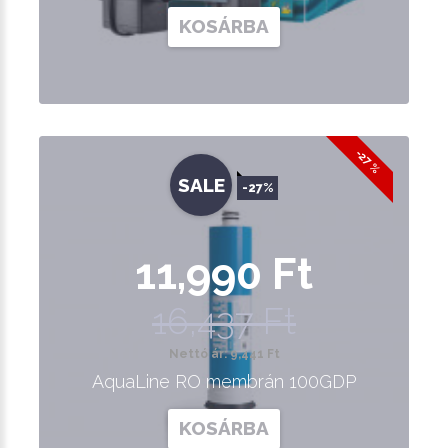
KOSÁRBA
-27 %
SALE
-27%
11,990 Ft
16,437 Ft
Nettó ár: 9,441 Ft
AquaLine RO membrán 100GDP
KOSÁRBA