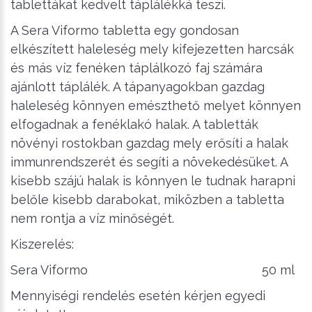
tablettákat kedvelt táplálékká teszi.
A Sera Viformo tabletta egy gondosan
elkészített haleleség mely kifejezetten harcsák
és más víz fenéken táplálkozó faj számára
ajánlott táplálék. A tápanyagokban gazdag
haleleség könnyen emészthető melyet könnyen
elfogadnak a fenéklakó halak. A tabletták
növényi rostokban gazdag mely erősíti a halak
immunrendszerét és segíti a növekedésüket. A
kisebb szájú halak is könnyen le tudnak harapni
belőle kisebb darabokat, miközben a tabletta
nem rontja a víz minőségét.
Kiszerelés:
Sera Viformo 50 ml
Mennyiségi rendelés esetén kérjen egyedi