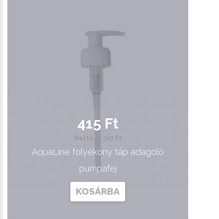
415 Ft
Nettó ár: 327 Ft
AquaLine folyékony táp adagoló
pumpafej
KOSÁRBA