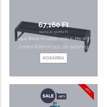
67,160 Ft
Nettó ár: 52,882 Ft
Aqua Week M-series 1200 K-Pro APP
Control RGB+UV LED 120-140cm-ig
KOSÁRBA
-27 %
SALE
-27%