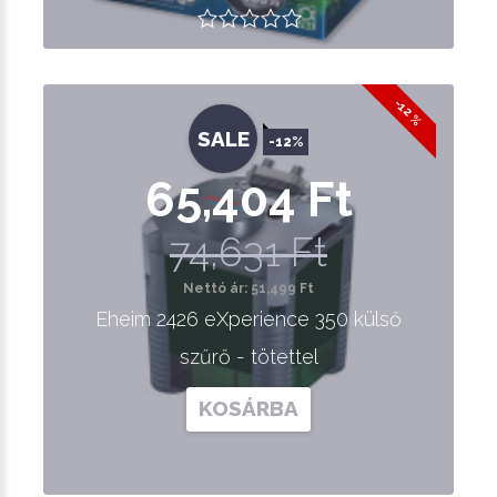
-12 %
SALE
-12%
65,404 Ft
74,631 Ft
Nettó ár: 51,499 Ft
Eheim 2426 eXperience 350 külső
szűrő - tötettel
KOSÁRBA