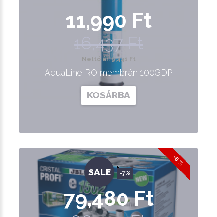
11,990 Ft
16,437 Ft
Nettó ár: 9,441 Ft
AquaLine RO membrán 100GDP
KOSÁRBA
-8 %
SALE
-7%
79,480 Ft