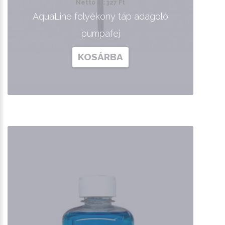
Nettó ár: 327 Ft
AquaLine folyékony táp adagoló
pumpafej
KOSÁRBA