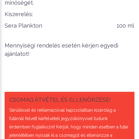
minőségét.
Kiszerelés:
Sera Plankton 100 ml
Mennyiségi rendelés esetén kérjen egyedi
ajánlatot!
CSOMAG ÁTVÉTEL ÉS ELLENŐRZÉSE!
Sérüléssel és reklamációval kapcsolatban kizárólag a
futárnál felvett kárfelvételi jegyzőkönyvvel tudunk
érdemben foglalkozni! Kérjük, hogy minden esetben a futár
jelenlétében nyissák ki a csomagot és ellenőrizze a