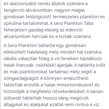
és alacsonyabb rendű állatok számára a
tengervízi akváriumban, nagyon magas
gondosan feldolgozott természetes plankton és
spirulina-tartalommal. A sera Plankton Tabs
fehérjében gazdag eleség az édesvízi
akváriumban harcsák és a botiák számára.
A Sera Plankton tabletta egy gondosan
elkészített haleleség mely minden hal számára
ideális választás főleg a víz fenéken táplálkozó
halak (harcsák, csíkfélék) ajánlják. A tabletta krillt
és más planktonokat tartalmaz mely segíti a
színgazdagságot. A könnyen emészthető
tabletták erősítik a halak immunrendszerét és
biztosítják a megfelelő növekedésüket. A lassan
süllyedő tabletták hosszú ideig megőrzik
állagukat és alakjukat ezáltal nem rontva a víz