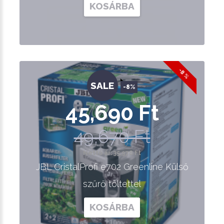
KOSÁRBA
-8 %
SALE
-8%
45,690 Ft
49,670 Ft
Nettó ár: 35,976 Ft
JBL CristalProfi e702 Greenline Külső
szűrő töltettel
KOSÁRBA