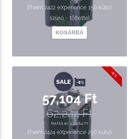
Eheim 2422 eXperience 150 külső
szűrő - töltettel
KOSÁRBA
-8 %
SALE
-8%
57,104 Ft
62,244 Ft
Nettó ár: 44,964 Ft
Eheim 2424 eXperience 250 külső