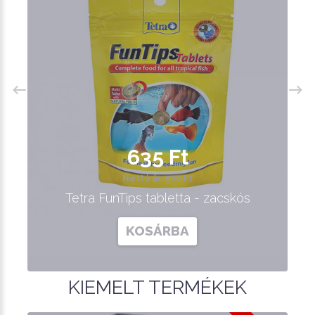
635 Ft
Nettó ár: 500 Ft
Tetra FunTips tabletta - zacskós
KOSÁRBA
KIEMELT TERMÉKEK