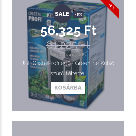
-8 %
SALE
-8%
56,325 Ft
61,225 Ft
Nettó ár: 44,350 Ft
JBL CristalProfi e902 Greenline Külső
szűrő töltettel
KOSÁRBA