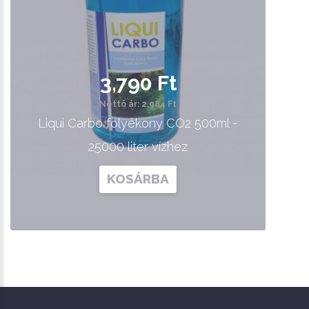
3,790 Ft
Nettó ár: 2,984 Ft
Liqui Carbo folyékony CO2 500ml -
25000 liter vízhez
KOSÁRBA