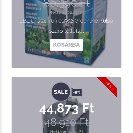
86,390 Ft
Nettó ár: 62,583 Ft
JBL CristalProfi e1502 Greenline Külső
szűrő töltettel
KOSÁRBA
-8 %
SALE
-8%
44,873 Ft
48,910 Ft
Nettó ár: 35,333 Ft