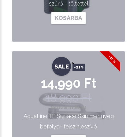
szűrő - töltettel
KOSÁRBA
-21 %
SALE
-21%
14,990 Ft
18,990 Ft
Nettó ár: 11,803 Ft
AquaLine TF Surface Skimmer üveg
befolyó- felszínleszívó