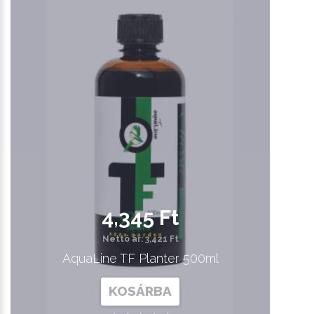
4,345 Ft
Nettó ár: 3,421 Ft
AquaLine TF Planter 500ml
KOSÁRBA