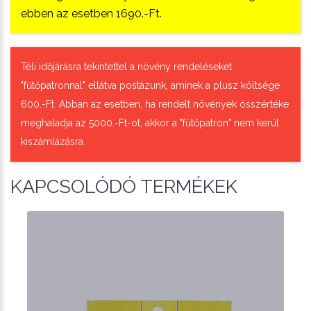
ebben az esetben 1690.-Ft.
Téli időjárásra tekintettel a növény rendeléseket
"fűtőpatronnal" ellátva postázunk, aminek a plusz költsége
600.-Ft. Abban az esetben, ha rendelt növények összértéke
meghaladja az 5000.-Ft-ot, akkor a "fűtőpatron" nem kerül
kiszámlázásra.
KAPCSOLÓDÓ TERMÉKEK