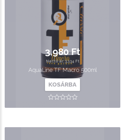
3,980 Ft
Nettó ár: 3,134 Ft
AquaLine TF Macro 500ml
KOSÁRBA