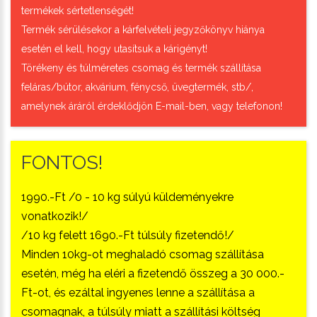
termékek sértetlenségét!
Termék sérülésekor a kárfelvételi jegyzőkönyv hiánya
esetén el kell, hogy utasítsuk a kárigényt!
Törékeny és túlméretes csomag és termék szállítása
feláras/bútor, akvárium, fénycső, üvegtermék, stb/,
amelynek áráról érdeklődjön E-mail-ben, vagy telefonon!
FONTOS!
1990.-Ft /0 - 10 kg súlyú küldeményekre
vonatkozik!/
/10 kg felett 1690.-Ft túlsúly fizetendő!/
Minden 10kg-ot meghaladó csomag szállítása
esetén, még ha eléri a fizetendő összeg a 30 000.-
Ft-ot, és ezáltal ingyenes lenne a szállítása a
csomagnak, a túlsúly miatt a szállítási költség